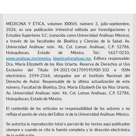
MEDICINA Y ÉTICA, volumen XXXVII, número 3, julio-septiembre,
2026, es una publicación trimestral editada por Investigaciones y
Estudios Superiores S.C. (conocida como Universidad Anáhuac México),
a través de las facultades de Bioética y Ciencias de la Salud. Av.
Universidad Anáhuac núm. 46, Col. Lomas Anáhuac, C.P. 52786,
Huixquilucan, Estado de México, Tel.: 5627-0210,
www.anahuac.mx/mexico
,
bioetica@anahuac.mx
. Editora responsable:
Dra. María Elizabeth de los Ríos Uriarte. Reserva de Derechos al Uso
Exclusivo del Título: 04-2021-061709595900-102 e ISSN
electrónico: 2594-2166, otorgados por el Instituto Nacional del
Derecho de Autor. Responsable de la última actualización de este
número, Facultad de Bioética, Dra. María Elizabeth De los Ríos Uriarte,
Av. Universidad Anáhuac núm. 46, Col. Lomas Anáhuac, C.P. 52786,
Huixquilucan, Estado de México.
El contenido de los artículos es responsabilidad de los autores y no
refleja el punto de vista del Editor ni de la Universidad Anáhuac México.
Se autoriza la reproducción total o parcial de los textos aquí publicados
siempre y cuando se cite la fuente completa y la dirección electrónica
de la publicación.