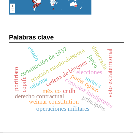
Palabras clave
dmocracia
estado
constitución de 1857
relación estado-diáspora
voto extraterritorial
japón
cadena de bloques
porfiriato
elecciones
poder opaco
tortura
reforma
contratos inteligentes
copife
méxico
cndh
derecho contractual
principios
weimar constitution
operaciones militares