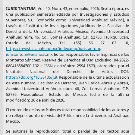
IURIS TANTUM
, Vol. 40, Núm. 43, enero-julio, 2026, Sexta época, es
una publicación semestral editada por Investigaciones y Estudios
Superiores, S.C. (conocida como Universidad Anáhuac México), a
través del Instituto de Investigaciones Jurídicas de la Facultad de
Derecho de la Universidad Anáhuac México, Avenida Universidad
Anáhuac núm. 46, Col. Lomas Anáhuac, C.P. 52786, Huixquilucan,
Estado de México, Tel.: (55) 56 27 02 10,
https://revistas.anahuac.mx/index.php/iuristantum
,
iuristantum@anahuac.mx
Editor responsable: Javier Espinoza de los
Monteros Sánchez. Reserva de Derechos al Uso Exclusivo: 04-2022-
080416584700-102 e ISSN electrónico: 2594-1879, otorgados por el
Instituto Nacional del Derecho de Autor. DOI:
https://doi.org/10.36105/jut
Responsable de la última actualización
de este número, Facultad de Derecho, Juan Carlos Abreu y Abreu,
Avenida Universidad Anáhuac núm. 46, Col. Lomas Anáhuac, C.P.
52786, Huixquilucan, Estado de México, fecha de la última
modificación: 30 de abril de 2026.
El contenido de los artículos es total responsabilidad de los autores y
no refleja el punto de vista del Editor ni de la Universidad Anáhuac
México.
Se autoriza la reproducción total o parcial de los textos aquí