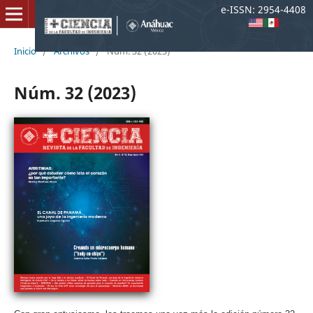
e-ISSN: 2954-4408
Inicio
/
Archivos
/
Núm. 32 (2023)
Núm. 32 (2023)