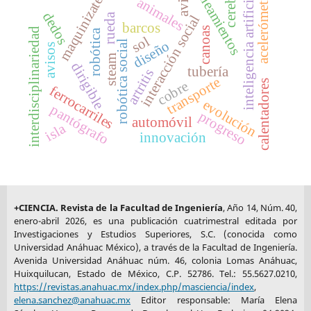
avión
cerebro
lineamientos
acelerómetro
inteligencia artificial
maquinizate
animales
dedos
rueda
interacción social
barcos
canoas
interdisciplinariedad
robótica
sol
robótica social
diseño
avisos
steam
dirigible
tubería
artritis
transporte
calentadores
cobre
ferrocarriles
evolución
pantógrafo
progreso
automóvil
isla
innovación
+CIENCIA. Revista de la Facultad de Ingeniería
, Año 14, Núm. 40,
enero-abril 2026, es una publicación cuatrimestral editada por
Investigaciones y Estudios Superiores, S.C. (conocida como
Universidad Anáhuac México), a través de la Facultad de Ingeniería.
Avenida Universidad Anáhuac núm. 46, colonia Lomas Anáhuac,
Huixquilucan, Estado de México, C.P. 52786. Tel.: 55.5627.0210,
https://revistas.anahuac.mx/index.php/masciencia/index
,
elena.sanchez@anahuac.mx
Editor responsable: María Elena