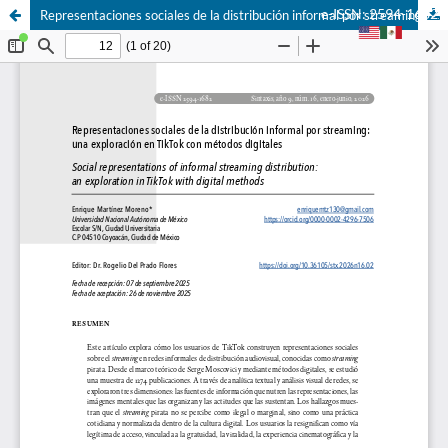
e-ISSN: 2594-1682
Representaciones sociales de la distribución informal por streaming: una exploración en TikTok con métodos digitales