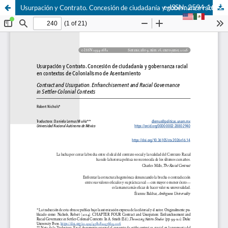
e-ISSN: 2594-1682
Usurpación y Contrato. Concesión de ciudadanía y gobernanza racial en contextos de Colonialismo de Asentamiento