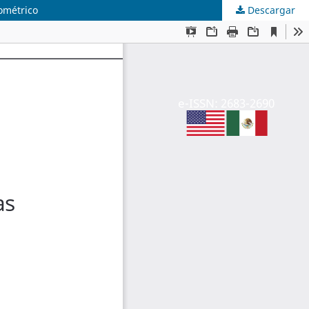
ométrico
Descargar
e-ISSN: 2683-2690