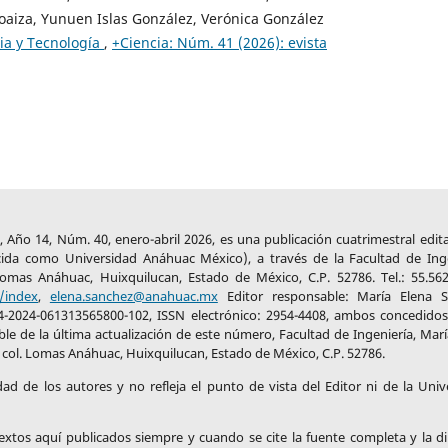
aiza, Yunuen Islas González, Verónica González
al
ia y Tecnología
,
+Ciencia: Núm. 41 (2026): evista
.
Nature
, Año 14, Núm. 40, enero-abril 2026, es una publicación cuatrimestral edit
ocida como Universidad Anáhuac México), a través de la Facultad de Inge
mas Anáhuac, Huixquilucan, Estado de México, C.P. 52786. Tel.: 55.562
/index
,
elena.sanchez@anahuac.mx
Editor responsable: María Elena 
4-2024-061313565800-102, ISSN electrónico: 2954-4408, ambos concedidos
le de la última actualización de este número, Facultad de Ingeniería, Marí
col. Lomas Anáhuac, Huixquilucan, Estado de México, C.P. 52786.
idad de los autores y no refleja el punto de vista del Editor ni de la Univ
 textos aquí publicados siempre y cuando se cite la fuente completa y la di