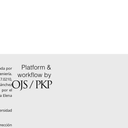
ada por
niería.
7.0210,
Sánchez
 por el
a Elena
ersidad
rección