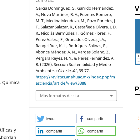
Cómo citar
V
García Domínguez, G., Garrido Hernández,
A., Nova Martínez, B. A., Fuentes Romero,
M. T., Medina Mendoza, M., Razo Paredes, J.
T., Salazar Salazar, R., Castañeda Olvera, J. D.
R., Nicolás Bermúdez, J., Gómez Flores, F.,
Pérez Valera, E., Granados Olvera, J. A.,
Rangel Ruiz, K. L., Rodríguez Salinas, P.,
Abonce Méndez, A. N., Vargas Solano, Z.,
Vergara Reyes, H. Y., & Pérez Fernández, A.
R. (2026). Sección Sostenibilidad y Medio
Ambiente.
+Ciencia
,
41
, 39-77.
https://revistas.anahuac.mx/index.php/m
s, Química
asciencia/article/view/3388
P
Más formatos de cita
automa
tweet
compartir
íficas y
compartir
compartir
 Abordan