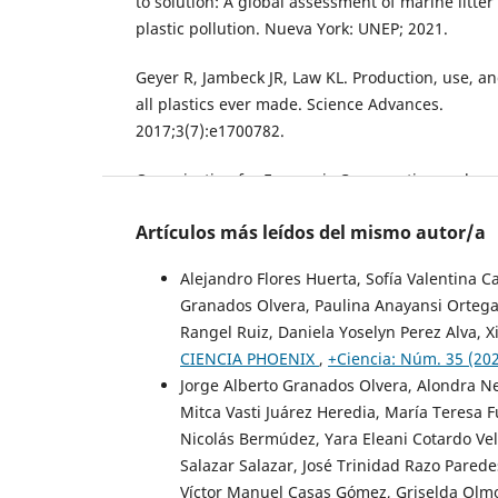
to solution: A global assessment of marine litter
plastic pollution. Nueva York: UNEP; 2021.
Geyer R, Jambeck JR, Law KL. Production, use, an
all plastics ever made. Science Advances.
2017;3(7):e1700782.
Organisation for Economic Co-operation and
Development. Global plastics outlook: Economic 
Artículos más leídos del mismo autor/a
environmental impacts and policy options. París
2022.
Alejandro Flores Huerta, Sofía Valentina Ca
Granados Olvera, Paulina Anayansi Ortega
Thomas BS, Gupta RC. A comprehensive review 
Rangel Ruiz, Daniela Yoselyn Perez Alva, 
applications of waste tire rubber in cement conc
CIENCIA PHOENIX
,
+Ciencia: Núm. 35 (202
Renewable and Sustainable Energy Reviews.
Jorge Alberto Granados Olvera, Alondra
2016;54:1323–1333.
Mitca Vasti Juárez Heredia, María Teresa 
Kaza S, Yao L, Bhada-Tata P, Van Woerden F. Wh
Nicolás Bermúdez, Yara Eleani Cotardo Ve
Waste 2.0: A Global Snapshot of Solid Waste M
Salazar Salazar, José Trinidad Razo Parede
to 2050. Washington, D. C.: World Bank; 2018.
Víctor Manuel Casas Gómez, Griselda Olm