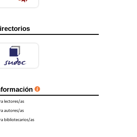
irectorios
nformación
ra lectores/as
ra autores/as
ra bibliotecarios/as