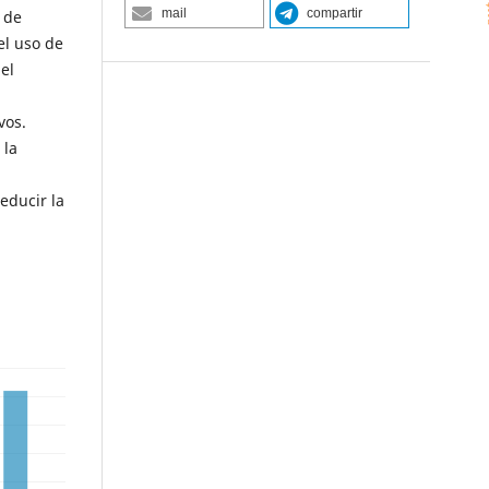
mail
compartir
 de
el uso de
el
vos.
 la
educir la