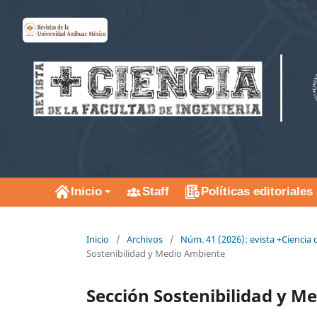
Inicio
Staff
Políticas editoriales
Inicio
/
Archivos
/
Núm. 41 (2026): evista +Ciencia 
Sostenibilidad y Medio Ambiente
Sección Sostenibilidad y M