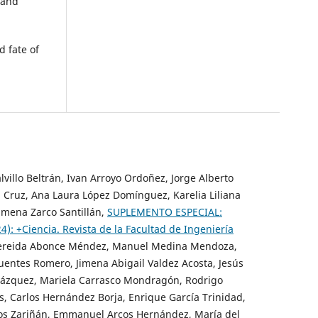
 and
d fate of
drivers,
: OECD;
lvillo Beltrán, Ivan Arroyo Ordoñez, Jorge Alberto
 Cruz, Ana Laura López Domínguez, Karelia Liliana
on the
Ximena Zarco Santillán,
SUPLEMENTO ESPECIAL:
rete.
4): +Ciencia. Revista de la Facultad de Ingeniería
 Nereida Abonce Méndez, Manuel Medina Mendoza,
Fuentes Romero, Jimena Abigail Valdez Acosta, Jesús
at a
lázquez, Mariela Carrasco Mondragón, Rodrigo
anagement
s, Carlos Hernández Borja, Enrique García Trinidad,
os Zariñán, Emmanuel Arcos Hernández, María del