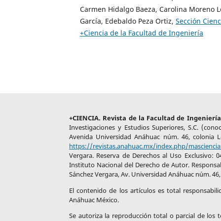
Carmen Hidalgo Baeza, Carolina Moreno Lo
Falkowski PG, Fenchel T, DeLong EF. The microbi
García, Edebaldo Peza Ortiz,
Sección Cienc
engines that drive Earth’s biogeochemical cycles
+Ciencia de la Facultad de Ingeniería
Science. 2008;320(5879):1034–1039.
Flemming HC, Wingender J. The biofilm matrix. 
Reviews Microbiology. 2010;8(9):623–633.
+CIENCIA. Revista de la Facultad de Ingeniería
Investigaciones y Estudios Superiores, S.C. (con
Avenida Universidad Anáhuac núm. 46, colonia Lo
https://revistas.anahuac.mx/index.php/masciencia
Vergara. Reserva de Derechos al Uso Exclusivo: 0
Instituto Nacional del Derecho de Autor. Responsab
Sánchez Vergara, Av. Universidad Anáhuac núm. 46, 
El contenido de los artículos es total responsabil
Anáhuac México.
Se autoriza la reproducción total o parcial de los