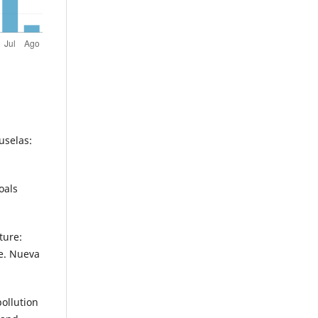
ruselas:
oals
ture:
e. Nueva
ollution