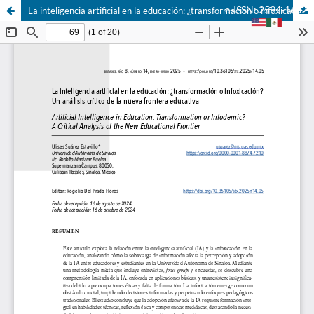
e-ISSN: 2594-1682
La inteligencia artificial en la educación: ¿transformación o infoxicación? Un análisis crítico de la nueva frontera educativa