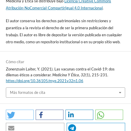
https://www.who.int/news-room/detail/24-04-2020-
Medicina y Ética se distribuye bajo
Licencia Creative Commons
commitment-and-call-to-actionglobal-
Atribución-NoComercial-CompartirIgual 4.0 Internacional
.
collaboration-to-accelerate-new-Covid-19-health-technologies
19. Bollyky TJ, Gostin LO, Hamburg MA. The equitable
El autor conserva los derechos patrimoniales sin restricciones y
distribution of Covid-19
garantiza a la revista el derecho de ser la primera publicación del
therapeutics and vaccines. JAMA: The Journal of the American
trabajo. El autor es libre de depositar la versión publicada en cualquier
Medical Association.
7 de mayo de 2020; 323(24): 2462.
otro medio, como un repositorio institucional o en su propio sitio web.
https://doi.org/10.1001/jama.2020.6641
20. Vacuna contra Covid-19. Ya hay invitación de Rusia a México
para participar
Cómo citar
en vacuna «Sputnik V». 2020. [Consultado el 7 de septiembre de
Zonenzsain Laiter, Y. (2021). Las vacunas contra el Covid-19: dos
2020]. Recuperado
dilemas éticos a considerar.
Medicina Y Ética
,
32
(1), 215-231.
en: https://www.eluniversal.com.mx/na cion/vacuna-contra-
https://doi.org/10.36105/mye.2021v32n1.06
Covid-19-ya-hayinvitacion-
de-rusia-mexico-para-participar-en-vacuna-sputnik-v.
Más formatos de cita
https://doi.org/10.24215/166965 81e471
21. Liu Y, Salwi S, Drolet BC. Multivalue ethical framework for fair
global allocation
of a Covid-19 vaccine. Journal of Medical Ethics. Agosto de 2020;
46(8): 499-501.
https://doi.org/10.1136/medethics-2020-106516
22. Gavi, the Vaccine Alliance. [Consultado el 12 de agosto de