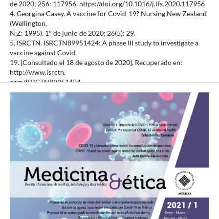
de 2020; 256: 117956. https://doi.org/10.1016/j.lfs.2020.117956
4. Georgina Casey. A vaccine for Covid-19? Nursing New Zealand
(Wellington,
N.Z: 1995). 1° de junio de 2020; 26(5): 29.
5. ISRCTN. ISRCTN89951424: A phase III study to investigate a
vaccine against Covid-
19. [Consultado el 18 de agosto de 2020]. Recuperado en:
http://www.isrctn.
com/ISRCTN89951424
6. Roestenberg M, Mo A, Kremsner PG, Yazdanbakhsh M.
Controlled human infections:
A report from the controlled human infection models workshop,
Leiden
University Medical Centre 4-6, May 2016. Vaccine. 2017; 35(51):
7070-7076.
https://doi.org/10.1016/j.vaccine.2017.10.092
7. Mateus B. Human challenge trials are being pushed to develop a
vaccine
against the coronavirus. [Consultado el 20 de agosto de 2020].
Recuperado en:
https://www.wsws.org/en/articles/2020/05/05/vacc-m05.html
8. Sketcher B. Guidelines. West Auckland, New Zealand. Beth
Sketcher; 2018.