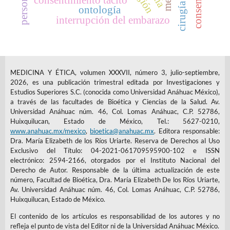
cirugía fetal
persona
ontología
interrupción del embarazo
MEDICINA Y ÉTICA, volumen XXXVII, número 3, julio-septiembre,
2026, es una publicación trimestral editada por Investigaciones y
Estudios Superiores S.C. (conocida como Universidad Anáhuac México),
a través de las facultades de Bioética y Ciencias de la Salud. Av.
Universidad Anáhuac núm. 46, Col. Lomas Anáhuac, C.P. 52786,
Huixquilucan, Estado de México, Tel.: 5627-0210,
www.anahuac.mx/mexico
,
bioetica@anahuac.mx
. Editora responsable:
Dra. María Elizabeth de los Ríos Uriarte. Reserva de Derechos al Uso
Exclusivo del Título: 04-2021-061709595900-102 e ISSN
electrónico: 2594-2166, otorgados por el Instituto Nacional del
Derecho de Autor. Responsable de la última actualización de este
número, Facultad de Bioética, Dra. María Elizabeth De los Ríos Uriarte,
Av. Universidad Anáhuac núm. 46, Col. Lomas Anáhuac, C.P. 52786,
Huixquilucan, Estado de México.
El contenido de los artículos es responsabilidad de los autores y no
refleja el punto de vista del Editor ni de la Universidad Anáhuac México.