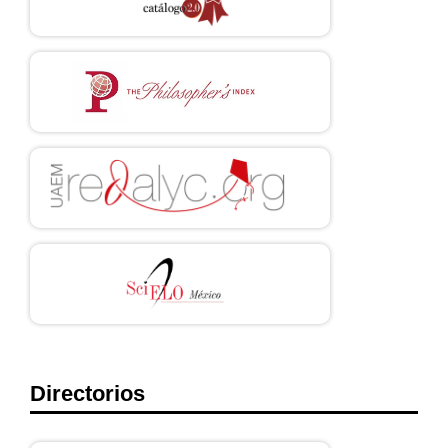
to protect the old? Journal of Law and the Biosciences. 26 de junio
de 2020.
https://doi. org/10.1093/jlb/lsaa050
Directorios