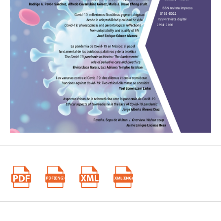
9. Grethlein J, Huitink L, Tagliabue A. Introduction. 2020.
10. Richards AD. Ethical guidelines for deliberately infecting
volunteers with Covid-
19. Journal of medical ethics. Agosto de 2020; 46(8): 502-504.
https://doi.org/10.11 36/medethics-2020-106322
11. Singer P. The Case for Human Covid-19. Challenge Trials by
Peter Singer &
Isaac Martínez. 2020. [Consultado del 18 de agosto de 2020].
Recuperado en:
https://www.project-syndicate.org/commentary/ethics-of-human-
covid19-challenge-
trials-by-peter-singer-and-isaac-martinez-1-2020-08
12. Meagher KM, Cummins NW, Bharucha AE, Badley AD, Chlan
LL, Wright RS.
Covid-19 Ethics and Research. Mayo Clinic Proceedings. Junio de
2020; 95(6):
1119-1123. https://doi.org/10.1016/j.mayocp.2020.04.019
13. Verity R, Okell LC, Dorigatti I. Estimates of the severity of
coronavirus disease
2019: a model-based analysis (2020). 1° de abril de 2020; vol 20;
669.
14. Eyal N, Lipsitch M, Smith PG. Human challenge studies to