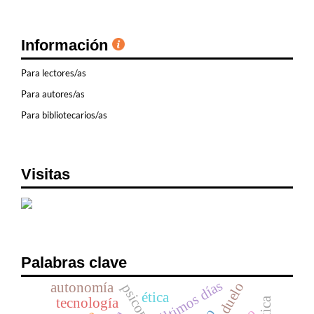
Información
Para lectores/as
Para autores/as
Para bibliotecarios/as
Visitas
Palabras clave
últimos días
duelo
autonomía
ética
tecnología