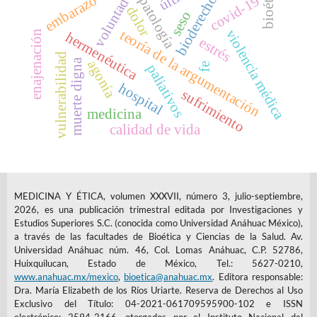
psicopatología
bioética
bioderecho
embarazo
covid-19
voluntad
dolor
seso
violencia médica
teoría de la argumentación
enajenación
hermenéutica
estrés
vulnerabilidad
muerte digna
agonía
fe
paliativos
hospital
sufrimiento
medicina
calidad de vida
MEDICINA Y ÉTICA, volumen XXXVII, número 3, julio-septiembre,
2026, es una publicación trimestral editada por Investigaciones y
Estudios Superiores S.C. (conocida como Universidad Anáhuac México),
a través de las facultades de Bioética y Ciencias de la Salud. Av.
Universidad Anáhuac núm. 46, Col. Lomas Anáhuac, C.P. 52786,
Huixquilucan, Estado de México, Tel.: 5627-0210,
www.anahuac.mx/mexico
,
bioetica@anahuac.mx
. Editora responsable:
Dra. María Elizabeth de los Ríos Uriarte. Reserva de Derechos al Uso
Exclusivo del Título: 04-2021-061709595900-102 e ISSN
electrónico: 2594-2166, otorgados por el Instituto Nacional del