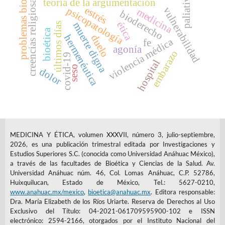
problemas bioéticos
paliativos
creencias religiosas
teoría de la argumentación
estrés
vulnerabilidad
psicopatología
medicina
bioderecho
ética
muerte digna
últimos días
bioética
duelo
hermenéutica
violencia médica
fe
agonía
embarazo
covid-19
hospital
seso
dolor
MEDICINA Y ÉTICA, volumen XXXVII, número 3, julio-septiembre,
2026, es una publicación trimestral editada por Investigaciones y
Estudios Superiores S.C. (conocida como Universidad Anáhuac México),
a través de las facultades de Bioética y Ciencias de la Salud. Av.
Universidad Anáhuac núm. 46, Col. Lomas Anáhuac, C.P. 52786,
Huixquilucan, Estado de México, Tel.: 5627-0210,
www.anahuac.mx/mexico
,
bioetica@anahuac.mx
. Editora responsable:
Dra. María Elizabeth de los Ríos Uriarte. Reserva de Derechos al Uso
Exclusivo del Título: 04-2021-061709595900-102 e ISSN
electrónico: 2594-2166, otorgados por el Instituto Nacional del