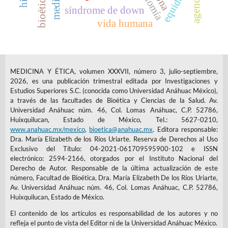
medicina
equidad
bioética
síndrome de down
vida humana
MEDICINA Y ÉTICA, volumen XXXVII, número 3, julio-septiembre,
2026, es una publicación trimestral editada por Investigaciones y
Estudios Superiores S.C. (conocida como Universidad Anáhuac México),
a través de las facultades de Bioética y Ciencias de la Salud. Av.
Universidad Anáhuac núm. 46, Col. Lomas Anáhuac, C.P. 52786,
Huixquilucan, Estado de México, Tel.: 5627-0210,
www.anahuac.mx/mexico
,
bioetica@anahuac.mx
. Editora responsable:
Dra. María Elizabeth de los Ríos Uriarte. Reserva de Derechos al Uso
Exclusivo del Título: 04-2021-061709595900-102 e ISSN
electrónico: 2594-2166, otorgados por el Instituto Nacional del
Derecho de Autor. Responsable de la última actualización de este
número, Facultad de Bioética, Dra. María Elizabeth De los Ríos Uriarte,
Av. Universidad Anáhuac núm. 46, Col. Lomas Anáhuac, C.P. 52786,
Huixquilucan, Estado de México.
El contenido de los artículos es responsabilidad de los autores y no
refleja el punto de vista del Editor ni de la Universidad Anáhuac México.