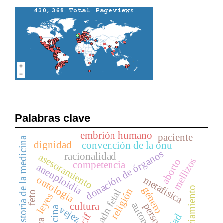
Palabras clave
embrión humano
paciente
historia de la medicina
dignidad
convención de la onu
donación de órganos
racionalidad
asesoramiento
mellizos
aborto
competencia
aneuploidía
ontología
metafísica
agenciamiento
género
religión
adn fetal
feto
leyes
autonomía
cultura
persona
vejez
cif