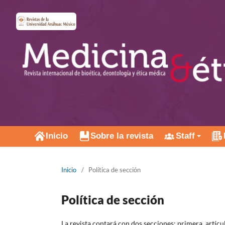
Inicio
Sobre la revista
Staff
Inicio
/
Política de sección
Política de sección
La revista contará con dos secciones: primera, artícul