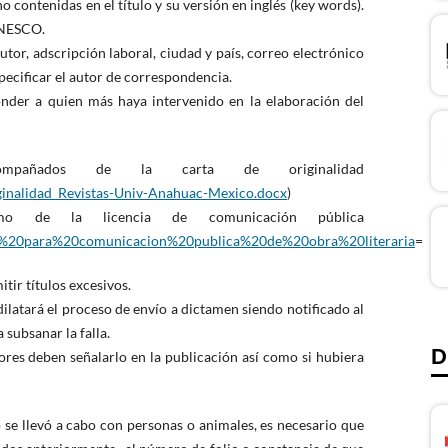
no contenidas en el título y su versión en inglés (key words).
UNESCO.
tor, adscripción laboral, ciudad y país, correo electrónico
ecificar el autor de correspondencia.
nder a quien más haya intervenido en la elaboración del
mpañados de la carta de originalidad
ginalidad_Revistas-Univ-Anahuac-Mexico.docx
)
mo de la licencia de comunicación pública
ion%20para%20comunicacion%20publica%20de%20obra%20literaria
=
itir títulos excesivos.
ilatará el proceso de envío a dictamen siendo notificado al
 subsanar la falla.
D
utores deben señalarlo en la publicación así como si hubiera
io se llevó a cabo con personas o animales, es necesario que