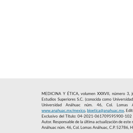
MEDICINA Y ÉTICA, volumen XXXVII, número 3, julio
Estudios Superiores S.C. (conocida como Universidad 
Universidad Anáhuac núm. 46, Col. Lomas An
www.anahuac.mx/mexico
,
bioetica@anahuac.mx
. Edi
Exclusivo del Título: 04-2021-061709595900-102 e 
Autor. Responsable de la última actualización de este 
Anáhuac núm. 46, Col. Lomas Anáhuac, C.P. 52786, H