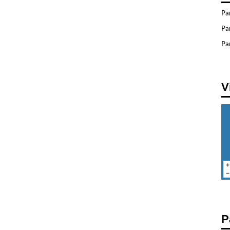
Pa
Pa
Par
V
P