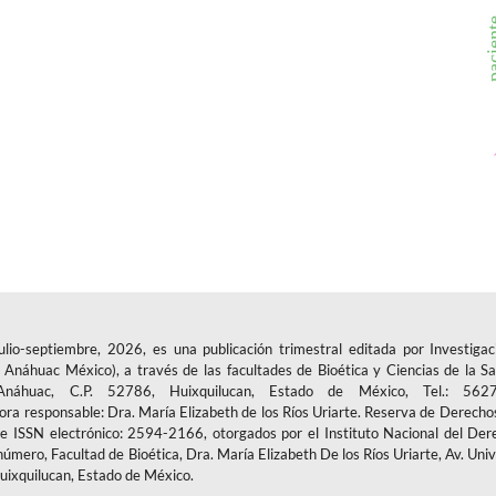
paci
-septiembre, 2026, es una publicación trimestral editada por Investigac
Anáhuac México), a través de las facultades de Bioética y Ciencias de la Sa
áhuac, C.P. 52786, Huixquilucan, Estado de México, Tel.: 5627
tora responsable: Dra. María Elizabeth de los Ríos Uriarte. Reserva de Derecho
ISSN electrónico: 2594-2166, otorgados por el Instituto Nacional del Der
número, Facultad de Bioética, Dra. María Elizabeth De los Ríos Uriarte, Av. Uni
uixquilucan, Estado de México.