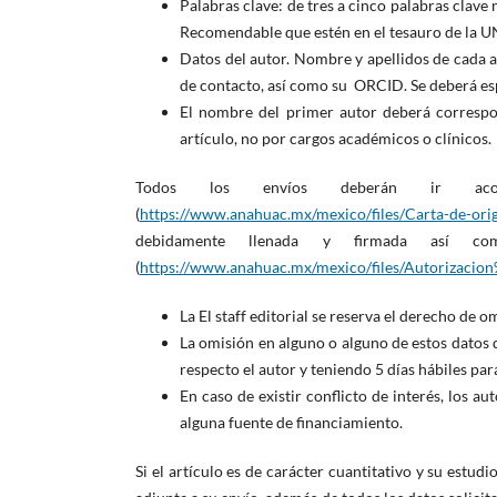
Palabras clave: de tres a cinco palabras clave 
Recomendable que estén en el tesauro de la 
Datos del autor. Nombre y apellidos de cada au
de contacto, así como su ORCID. Se deberá esp
El nombre del primer autor deberá correspo
artículo, no por cargos académicos o clínicos.
Todos los envíos deberán ir aco
(
https://www.anahuac.mx/mexico/files/Carta-de-ori
debidamente llenada y firmada así co
(
https://www.anahuac.mx/mexico/files/Autorizac
La El staff editorial se reserva el derecho de om
La omisión en alguno o alguno de estos datos d
respecto el autor y teniendo 5 días hábiles para
En caso de existir conflicto de interés, los a
alguna fuente de financiamiento.
Si el artículo es de carácter cuantitativo y su estud