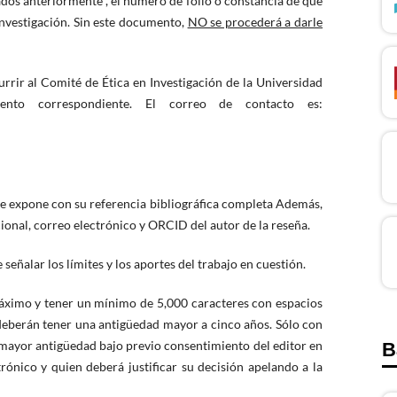
tados anteriormente , el número de folio o constancia de que
Investigación. Sin este documento,
NO se procederá a darle
rrir al Comité de Ética en Investigación de la Universidad
nto correspondiente. El correo de contacto es:
e se expone con su referencia bibliográfica completa Además,
cional, correo electrónico y ORCID del autor de la reseña.
señalar los límites y los aportes del trabajo en cuestión.
áximo y tener un mínimo de 5,000 caracteres con espacios
deberán tener una antigüedad mayor a cinco años. Sólo con
 mayor antigüedad bajo previo consentimiento del editor en
B
trónico y quien deberá justificar su decisión apelando a la