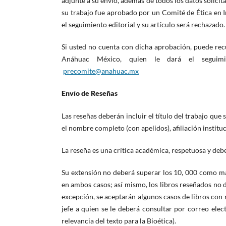
adjunte a su envío, además de todos los datos solici
su trabajo fue aprobado por un Comité de Ética en 
el seguimiento editorial y su artículo será rechazado.
Si usted no cuenta con dicha aprobación, puede recu
Anáhuac México, quien le dará el seguimie
precomite@anahuac.mx
Envío de Reseñas
Las reseñas deberán incluir el título del trabajo qu
el nombre completo (con apelidos), afiliación institu
La reseña es una crítica académica, respetuosa y debe 
Su extensión no deberá superar los 10, 000 como m
en ambos casos; así mismo, los libros reseñados no 
excepción, se aceptarán algunos casos de libros con
jefe a quien se le deberá consultar por correo elec
relevancia del texto para la Bioética).