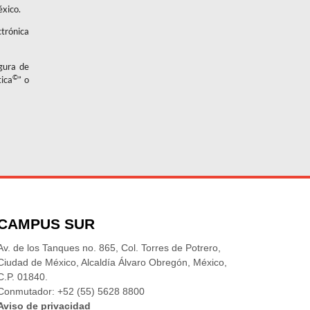
éxico.
ctrónica
igura de
©
tica
” o
CAMPUS SUR
Av. de los Tanques no. 865, Col. Torres de Potrero,
Ciudad de México, Alcaldía Álvaro Obregón, México,
C.P. 01840.
Conmutador: +52 (55) 5628 8800
Aviso de privacidad