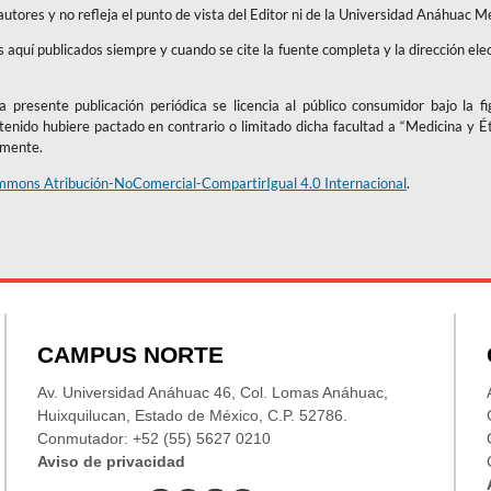
 autores y no refleja el punto de vista del Editor ni de la Universidad Anáhuac M
os aquí publicados siempre y cuando se cite la fuente completa y la dirección ele
 presente publicación periódica se licencia al público consumidor bajo la f
ntenido hubiere pactado en contrario o limitado dicha facultad a “Medicina y É
amente.
mmons Atribución-NoComercial-CompartirIgual 4.0 Internacional
.
CAMPUS NORTE
Av. Universidad Anáhuac 46, Col. Lomas Anáhuac,
Huixquilucan, Estado de México, C.P. 52786.
Conmutador: +52 (55) 5627 0210
Aviso de privacidad