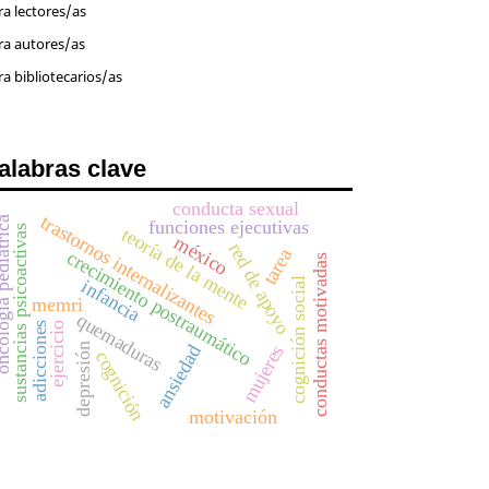
ra lectores/as
ra autores/as
ra bibliotecarios/as
alabras clave
conducta sexual
trastornos internalizantes
a pediátrica
funciones ejecutivas
sustancias psicoactivas
teoría de la mente
méxico
red de apoyo
tarea
crecimiento postraumático
conductas motivadas
cognición social
infancia
memri
quemaduras
adicciones
ejercicio
ansiedad
depresión
mujeres
cognición
motivación