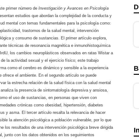
D
ste primer número de
Investigación y Avances en Psicología
resentan estudios que abordan la complejidad de la conducta y
alud mental con temas fundamentales para la psicología como:
plasticidad, trastornos de la salud mental, intervención
lógica y consumo de sustancias. El primer artículo explora,
ante técnicas de resonancia magnética e inmunohistoquímica
BrdU, los cambios neuroplásticos observados en ratas Wistar a
r de la actividad sexual y el ejercicio físico; este trabajo
B
rma como el cerebro es dinámico y sensible a la experiencia
e ofrece el ambiente. En el segundo artículo se puede
var la estrecha relación de la salud física con la salud mental
analiza la presencia de sintomatología depresiva y ansiosa,
como el uso de sustancias, en personas que viven con
rmedades crónicas como obesidad, hipertensión, diabetes
tus y asma. El tercer artículo resalta la relevancia de hacer
ible la atención psicológica a población vulnerable, por lo que
e los resultados de una intervención psicológica breve dirigida
I
l, junto con los datos obtenidos en los seguimientos