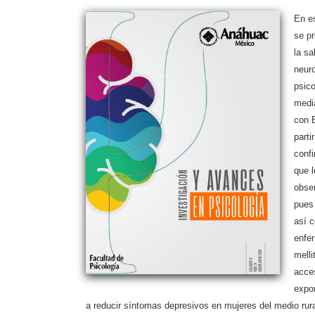
En e
se p
la s
neuro
psico
medi
con 
parti
confi
que l
obser
pues 
así 
enfe
melli
acces
expon
a reducir síntomas depresivos en mujeres del medio rura