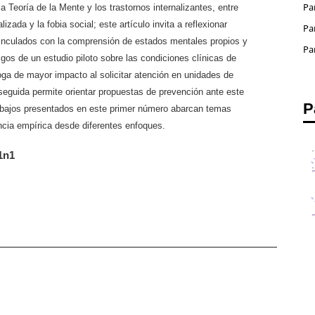
Pa
la Teoría de la Mente y los trastornos internalizantes, entre
izada y la fobia social; este artículo invita a reflexionar
Pa
inculados con la comprensión de estados mentales propios y
Pa
zgos de un estudio piloto sobre las condiciones clínicas de
oga de mayor impacto al solicitar atención en unidades de
nseguida permite orientar propuestas de prevención ante este
P
trabajos presentados en este primer número abarcan temas
ncia empírica desde diferentes enfoques.
oncologí
1n1