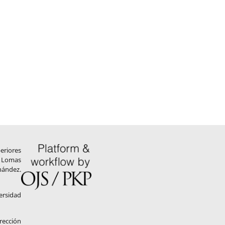
eriores
. Lomas
nández.
ersidad
rección