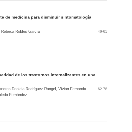
te de medicina para disminuir sintomatología
. Rebeca Robles García
46-61
veridad de los trastornos internalizantes en una
Andrea Daniela Rodríguez Rangel, Vivian Fernanda
62-78
Toledo Fernández