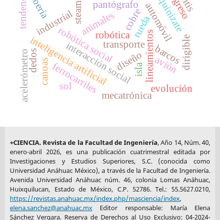
progreso
maquinizate
tendencias
tubería
pantógrafo
steam
automóvil
cobre
industrial
animales
rueda
robótica social
robótica
lineamientos
dirigible
inteligencia artificial
transporte
interacción social
barcos
dedos
acelerómetro
diseño
avión
canoas
ferrocarriles
isla
sol
evolución
mecatrónica
+CIENCIA. Revista de la Facultad de Ingeniería
, Año 14, Núm. 40,
enero-abril 2026, es una publicación cuatrimestral editada por
Investigaciones y Estudios Superiores, S.C. (conocida como
Universidad Anáhuac México), a través de la Facultad de Ingeniería.
Avenida Universidad Anáhuac núm. 46, colonia Lomas Anáhuac,
Huixquilucan, Estado de México, C.P. 52786. Tel.: 55.5627.0210,
https://revistas.anahuac.mx/index.php/masciencia/index
,
elena.sanchez@anahuac.mx
Editor responsable: María Elena
Sánchez Vergara. Reserva de Derechos al Uso Exclusivo: 04-2024-