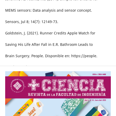
MEMS sensors: Data analysis and sensor concept.
Sensors, Jul 8; 14(7): 12149-73.
Goldstein, J. (2021). Runner Credits Apple Watch for
Saving His Life After Fall in E.R. Bathroom Leads to
Brain Surgery. People. Disponible en: https://people.
com/health/runner-credits-apple-watch-for-saving-hislife-
after-fall-in-er-bathroom-leads-to-brain-surgery/
Ko WH. (2007). Trends and frontiers of MEMS. Sensors and
Actuators, A. Physical, 136, p. 62-7