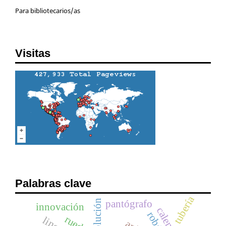
Para bibliotecarios/as
Visitas
Palabras clave
tubería
evolución
pantógrafo
innovación
rueda