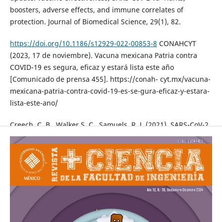
boosters, adverse effects, and immune correlates of
protection. Journal of Biomedical Science, 29(1), 82.
https://doi.org/10.1186/s12929-022-00853-8
CONAHCYT
(2023, 17 de noviembre). Vacuna mexicana Patria contra
COVID-19 es segura, eficaz y estará lista este año
[Comunicado de prensa 455]. https://conah- cyt.mx/vacuna-
mexicana-patria-contra-covid-19-es-se-gura-eficaz-y-estara-
lista-este-ano/
Creech, C. B., Walker S. C., Samuels, R. J. (2021). SARS-CoV-2
Vaccines. JAMA, 325(13), 1318–1320.
https://doi.org/10.1001/jama.2021.3199
Graham, B. S. (2020). Rapid COVID-19 vaccine development.
Science 368(6494), 945–946.
https://doi.org/10.1126/
science.abb8923