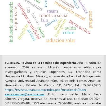
calentadores
robótica
lineamientos
animales
interacción social
inteligencia artificial
industria automotriz
sol
maquinizate
steam
progreso
barcos
robótica social
canoas
diseño
isla
transporte
ferrocarriles
dirigible
avión
dedos
avisos
cobre
radiación solar
+CIENCIA. Revista de la Facultad de Ingeniería
, Año 14, Núm. 40,
enero-abril 2026, es una publicación cuatrimestral editada por
Investigaciones y Estudios Superiores, S.C. (conocida como
Universidad Anáhuac México), a través de la Facultad de Ingeniería.
Avenida Universidad Anáhuac núm. 46, colonia Lomas Anáhuac,
Huixquilucan, Estado de México, C.P. 52786. Tel.: 55.5627.0210,
https://revistas.anahuac.mx/index.php/masciencia/index
,
elena.sanchez@anahuac.mx
Editor responsable: María Elena
Sánchez Vergara. Reserva de Derechos al Uso Exclusivo: 04-2024-
061313565800-102, ISSN electrónico: 2954-4408, ambos concedidos