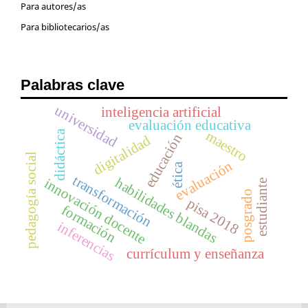
Para autores/as
Para bibliotecarios/as
Palabras clave
universidad
inteligencia artificial
evaluación educativa
maestro
didáctica
educación
digitalidad
pedagogía social
evaluación
ética
transformación
habilidades blandas
innovación docente
estudiante
posgrado
pisa 2018
formación
inferencias
currículum y enseñanza