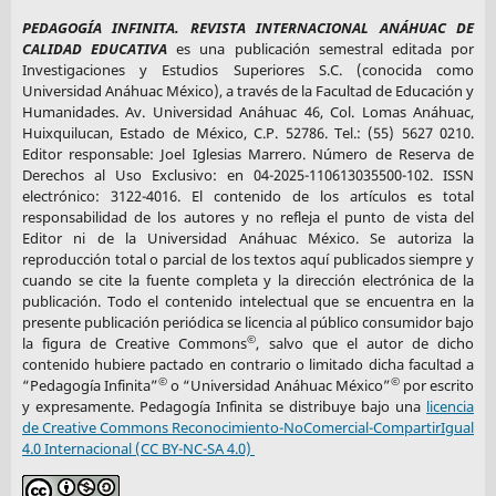
PEDAGOGÍA INFINITA. REVISTA INTERNACIONAL ANÁHUAC DE
CALIDAD EDUCATIVA
es una publicación semestral editada por
Investigaciones y Estudios Superiores S.C. (conocida como
Universidad Anáhuac México), a través de la Facultad de Educación y
Humanidades. Av. Universidad Anáhuac 46, Col. Lomas Anáhuac,
Huixquilucan, Estado de México, C.P. 52786. Tel.: (55) 5627 0210.
Editor responsable: Joel Iglesias Marrero. Número de Reserva de
Derechos al Uso Exclusivo: en 04-2025-110613035500-102. ISSN
electrónico: 3122-4016. El contenido de los artículos es total
responsabilidad de los autores y no refleja el punto de vista del
Editor ni de la Universidad Anáhuac México. Se autoriza la
reproducción total o parcial de los textos aquí publicados siempre y
cuando se cite la fuente completa y la dirección electrónica de la
publicación. Todo el contenido intelectual que se encuentra en la
presente publicación periódica se licencia al público consumidor bajo
©
la figura de Creative Commons
, salvo que el autor de dicho
contenido hubiere pactado en contrario o limitado dicha facultad a
©
©
“Pedagogía Infinita”
o “Universidad Anáhuac México”
por escrito
y expresamente. Pedagogía Infinita se distribuye bajo una
licencia
de Creative Commons Reconocimiento-NoComercial-CompartirIgual
4.0 Internacional (CC BY-NC-SA 4.0)