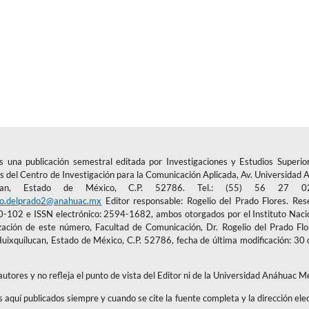
 una publicación semestral editada por Investigaciones y Estudios Superior
 del Centro de Investigación para la Comunicación Aplicada, Av. Universidad
ucan, Estado de México, C.P. 52786. Tel.: (55) 56 27 
io.delprado2@anahuac.mx
Editor responsable: Rogelio del Prado Flores. Res
02 e ISSN electrónico: 2594-1682, ambos otorgados por el Instituto Nacio
zación de este número, Facultad de Comunicación, Dr. Rogelio del Prado Flor
ixquilucan, Estado de México, C.P. 52786, fecha de última modificación: 30 
 autores y no refleja el punto de vista del Editor ni de la Universidad Anáhuac M
os aquí publicados siempre y cuando se cite la fuente completa y la dirección ele