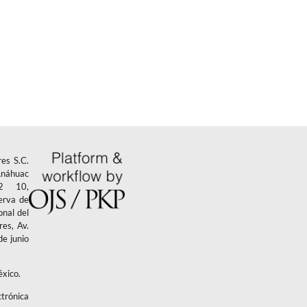
es S.C.
 Anáhuac
02 10,
erva de
nal del
es, Av.
de junio
éxico.
ctrónica