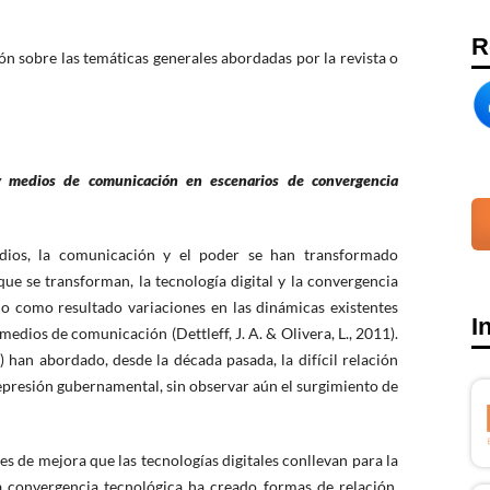
R
ción sobre las temáticas generales abordadas por la revista o
 y medios de comunicación en escenarios de convergencia
edios, la comunicación y el poder se han transformado
que se transforman, la tecnología digital y la convergencia
 como resultado variaciones en las dinámicas existentes
I
 medios de comunicación (Dettleff, J. A. & Olivera, L., 2011).
an abordado, desde la década pasada, la difícil relación
a represión gubernamental, sin observar aún el surgimiento de
de mejora que las tecnologías digitales conllevan para la
la convergencia tecnológica ha creado formas de relación,