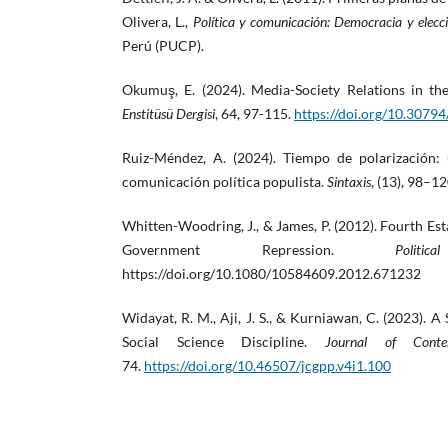
Olivera, L.,
Política y comunicación: Democracia y elecc
Perú (PUCP).
Okumuş, E. (2024). Media-Society Relations in th
Enstitüsü Dergisi
, 64, 97-115.
https://doi.org/10.307
Ruiz-Méndez, A. (2024). Tiempo de polarización: 
comunicación política populista.
Sintaxis
, (13), 98–1
Whitten-Woodring, J., & James, P. (2012). Fourth Es
Government Repression.
Politi
https://doi.org/10.1080/10584609.2012.671232
Widayat, R. M., Aji, J. S., & Kurniawan, C. (2023).
Social Science Discipline.
Journal of Contem
74.
https://doi.org/10.46507/jcgpp.v4i1.100