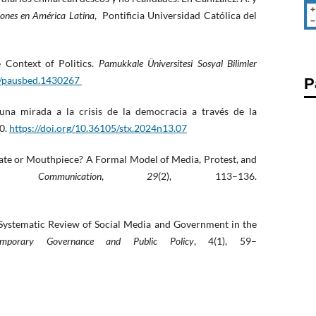
iones en América Latina
, Pontificia Universidad Católica del
e Context of Politics.
Pamukkale Üniversitesi Sosyal Bilimler
94/pausbed.1430267
P
una mirada a la crisis de la democracia a través de la
20.
https://doi.org/10.36105/stx.2024n13.07
tate or Mouthpiece? A Formal Model of Media, Protest, and
cal Communication
,
29
(2), 113–136.
 A Systematic Review of Social Media and Government in the
porary Governance and Public Policy
, 4(1), 59–