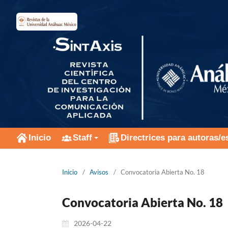
Inicio
Staff
Directrices para autoras/e
Inicio
/
Avisos
/
Convocatoria Abierta No. 18
Convocatoria Abierta No. 18
2026-04-22