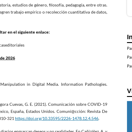
storia, estudios de género, filosofía, pedagogía, entre otras.
gren trabajo empírico o recolección cuantitativa de datos,
tar en el siguiente enlace:
I
caseditoriales
Pa
Pa
 de 2026
Par
d Manipulation in Digital Media. Information Pathologies.
V
Góngora Cuevas, G. E. (2021). Comunicación sobre COVID-19
México, España, Estados Unidos. Comuni@cción: Revista De
 310-321
https://doi.org/10.33595/2226-1478.12.4.546
.
de diarios enmarcan deseos y no realidades. En Cañizález. A. y