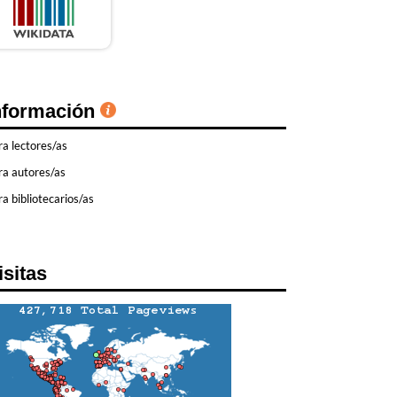
nformación
ra lectores/as
ra autores/as
a bibliotecarios/as
isitas