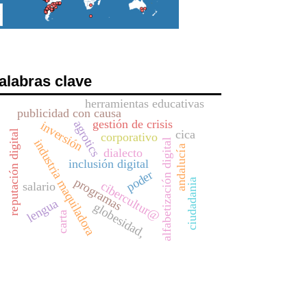
alabras clave
herramientas educativas
publicidad con causa
gestión de crisis
agrotics
inversión
cica
reputación digital
corporativo
industria maquiladora
alfabetización digital
andalucía
dialecto
inclusión digital
poder
programas
ciudadania
cibercultur@
salario
lengua
globesidad,
carta