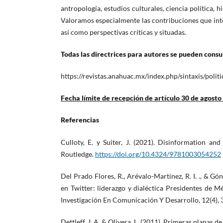
antropología, estudios culturales, ciencia política, hi
Valoramos especialmente las contribuciones que inte
así como perspectivas críticas y situadas.
Todas las directrices para autores se pueden consul
https://revistas.anahuac.mx/index.php/sintaxis/politi
Fecha límite de recepción de artículo 30 de agosto
Referencias
Culloty, E. y Suiter, J. (2021). Disinformation an
Routledge.
https://doi.org/10.4324/9781003054252
Del Prado Flores, R., Arévalo-Martínez, R. I. ., & 
en Twitter: liderazgo y dialéctica Presidentes de 
Investigación En Comunicación Y Desarrollo, 12(4),
Dettleff, J. A. & Olivera, L. (2011). Primeras planas 