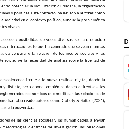
tiendo potenciar la movilización ciudadana, la organización
iales y políticas. Este contexto, ha llevado a autores como
 la sociedad en el contexto político, aunque la problemática
ntes niveles.
 acceso y posibilidad de voces diversas, se ha producido
D
esas interacciones, lo que ha generado que se vean intentos
s de censura, o la relación de los medios sociales y los
erior, surge la necesidad de análisis sobre la libertad de
descolocados frente a la nueva realidad digital, donde la
uy distinta, pero donde también se deben enfrentar a las
conglomerados económicos que modifican las relaciones de
como han observado autores como Culloty & Suiter (2021),
ica de la posverdad.
gadores de las ciencias sociales y las humanidades, a enviar
 metodologías científicas de investigación, las relaciones