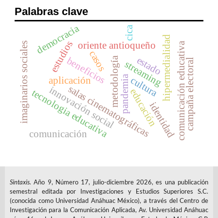
Palabras clave
democracia
cica
hipermedialidad
estudios
oriente antioqueño
imaginarios sociales
comunicación educativa
casos
estado
metodología
beneficios
campaña electoral
streaming
pandemia
cultura
aplicación
salas cinematográficas
innovación social
educación
tecnologia educativa
identidad
comunicación
Sintaxis.
Año 9, Número 17, julio-diciembre 2026, es una publicación
semestral editada por Investigaciones y Estudios Superiores S.C.
(conocida como Universidad Anáhuac México), a través del Centro de
Investigación para la Comunicación Aplicada, Av. Universidad Anáhuac