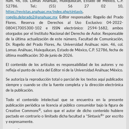
núm. 46, col. Lomas Anáhuac, Huixquilucan, Estado de México, C.P.
52786. Tel.: (55) 56 27 02 10,
https://revistas.anahuac.mx/index.php/sintaxis
,
rogelio.delprado2@anahuac.mx
Editor responsable: Rogelio del Prado
Flores. Reserva de Derechos al Uso Exclusivo: 04-2022-
080417005300-102 e ISSN electrónico: 2594-1682, ambos
otorgados por el Instituto Nacional del Derecho de Autor. Responsable
de la última actualización de este número, Facultad de Comunicación,
Dr. Rogelio del Prado Flores, Av. Universidad Anáhuac núm. 46, col.
Lomas Anáhuac, Huixquilucan, Estado de México, C.P. 52786, fecha de
última modificación: 30 de junio de 2026.
El contenido de los artículos es responsabilidad de los autores y no
refleja el punto de vista del Editor ni de la Universidad Anáhuac México.
Se autoriza la reproducción total o parcial de los textos aquí publicados
siempre y cuando se cite la fuente completa y la dirección electrónica
de la publicación.
Todo el contenido intelectual que se encuentra en la presente
publicación periódica se licencia al público consumidor bajo la figura de
©
Creative Commons
, salvo que el autor de dicho contenido hubiere
©
pactado en contrario o limitado dicha facultad a “Sintaxis
” por escrito
y expresamente.