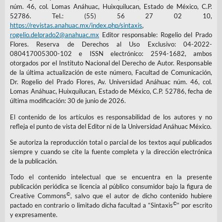
núm. 46, col. Lomas Anáhuac, Huixquilucan, Estado de México, C.P.
52786. Tel.: (55) 56 27 02 10,
https://revistas.anahuac.mx/index.php/sintaxis
,
rogelio.delprado2@anahuac.mx
Editor responsable: Rogelio del Prado
Flores. Reserva de Derechos al Uso Exclusivo: 04-2022-
080417005300-102 e ISSN electrónico: 2594-1682, ambos
otorgados por el Instituto Nacional del Derecho de Autor. Responsable
de la última actualización de este número, Facultad de Comunicación,
Dr. Rogelio del Prado Flores, Av. Universidad Anáhuac núm. 46, col.
Lomas Anáhuac, Huixquilucan, Estado de México, C.P. 52786, fecha de
última modificación: 30 de junio de 2026.
El contenido de los artículos es responsabilidad de los autores y no
refleja el punto de vista del Editor ni de la Universidad Anáhuac México.
Se autoriza la reproducción total o parcial de los textos aquí publicados
siempre y cuando se cite la fuente completa y la dirección electrónica
de la publicación.
Todo el contenido intelectual que se encuentra en la presente
publicación periódica se licencia al público consumidor bajo la figura de
©
Creative Commons
, salvo que el autor de dicho contenido hubiere
©
pactado en contrario o limitado dicha facultad a “Sintaxis
” por escrito
y expresamente.