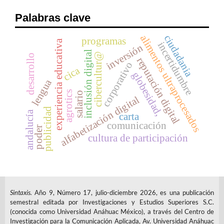
Palabras clave
ciudadania
alimentos ultraprocesados
programas
experiencia educativa
incertidumbre
inversión
inclusión digital
cibercultur@
desarrollo
reputación digital
corporativo
cica
globesidad,
lengua
agrotics
salario
alfabetización digital
publicidad
andalucía
carta
comunicación
poder
cultura de participación
Sintaxis.
Año 9, Número 17, julio-diciembre 2026, es una publicación
semestral editada por Investigaciones y Estudios Superiores S.C.
(conocida como Universidad Anáhuac México), a través del Centro de
Investigación para la Comunicación Aplicada, Av. Universidad Anáhuac