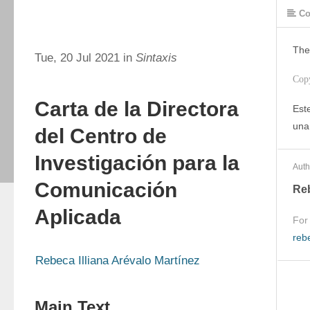
Co
The
Tue, 20 Jul 2021 in
Sintaxis
Cop
Carta de la Directora
Este
una
del Centro de
Investigación para la
Auth
Comunicación
Reb
Aplicada
For
reb
Rebeca Illiana Arévalo Martínez
Main Text