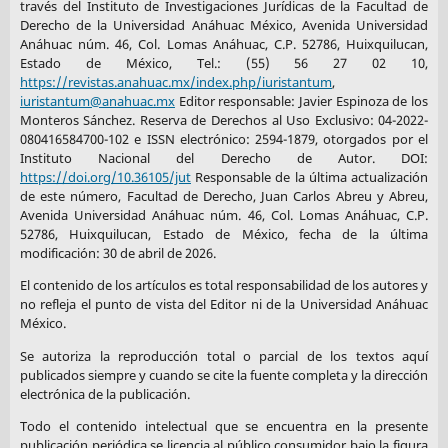
través del Instituto de Investigaciones Jurídicas de la Facultad de
Derecho de la Universidad Anáhuac México, Avenida Universidad
Anáhuac núm. 46, Col. Lomas Anáhuac, C.P. 52786, Huixquilucan,
Estado de México, Tel.: (55) 56 27 02 10,
https://revistas.anahuac.mx/index.php/iuristantum
,
iuristantum@anahuac.mx
Editor responsable: Javier Espinoza de los
Monteros Sánchez. Reserva de Derechos al Uso Exclusivo: 04-2022-
080416584700-102 e ISSN electrónico: 2594-1879, otorgados por el
Instituto Nacional del Derecho de Autor. DOI:
https://doi.org/10.36105/jut
Responsable de la última actualización
de este número, Facultad de Derecho, Juan Carlos Abreu y Abreu,
Avenida Universidad Anáhuac núm. 46, Col. Lomas Anáhuac, C.P.
52786, Huixquilucan, Estado de México, fecha de la última
modificación: 30 de abril de 2026.
El contenido de los artículos es total responsabilidad de los autores y
no refleja el punto de vista del Editor ni de la Universidad Anáhuac
México.
Se autoriza la reproducción total o parcial de los textos aquí
publicados siempre y cuando se cite la fuente completa y la dirección
electrónica de la publicación.
Todo el contenido intelectual que se encuentra en la presente
publicación periódica se licencia al público consumidor bajo la figura