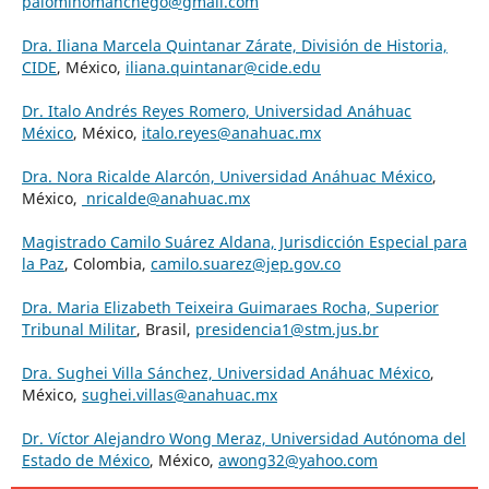
palominomanchego@gmail.com
Dra. Iliana Marcela Quintanar Zárate, División de Historia,
CIDE
, México,
iliana.quintanar@cide.edu
Dr. Italo Andrés Reyes Romero, Universidad Anáhuac
México
, México,
italo.reyes@anahuac.mx
Dra. Nora Ricalde Alarcón, Universidad Anáhuac México
,
México,
nricalde@anahuac.mx
Magistrado Camilo Suárez Aldana, Jurisdicción Especial para
la Paz
, Colombia,
camilo.suarez@jep.gov.co
Dra. Maria Elizabeth Teixeira Guimaraes Rocha, Superior
Tribunal Militar
, Brasil,
presidencia1@stm.jus.br
Dra. Sughei Villa Sánchez, Universidad Anáhuac México
,
México,
sughei.villas@anahuac.mx
Dr. Víctor Alejandro Wong Meraz, Universidad Autónoma del
Estado de México
, México,
awong32@yahoo.com