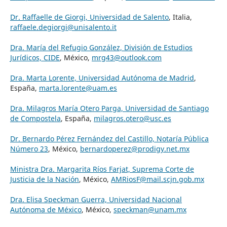
Dr. Raffaelle de Giorgi, Universidad de Salento
, Italia,
raffaele.degiorgi@unisalento.it
Dra. María del Refugio González, División de Estudios
Jurídicos, CIDE
, México,
mrg43@outlook.com
Dra. Marta Lorente, Universidad Autónoma de Madrid
,
España,
marta.lorente@uam.es
Dra. Milagros María Otero Parga, Universidad de Santiago
de Compostela
, España,
milagros.otero@usc.es
Dr. Bernardo Pérez Fernández del Castillo, Notaría Pública
Número 23
, México,
bernardoperez@prodigy.net.mx
Ministra Dra. Margarita Ríos Farjat, Suprema Corte de
Justicia de la Nación
, México,
AMRiosF@mail.scjn.gob.mx
Dra. Elisa Speckman Guerra, Universidad Nacional
Autónoma de México
, México,
speckman@unam.mx