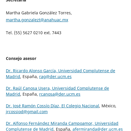
Martha Gabriela González Torres,
martha.gonzalezt@anahuac.mx
Tel. (55) 5627 0210 ext. 7443
Consejo asesor
Dr. Ricardo Alonso García, Universidad Complutense de
Madrid
, España,
rag@der.ucm.es
Dr. Raúl Canosa Usera, Universidad Complutense de
Madrid
, España,
rcanosa@der.ucm.es
Dr. José Ramón Cossío Díaz, El Colegio Nacional
, México,
jrcossiod@gmail.com
Dr. Alfonso Fernández Miranda Campoamor, Universidad
Complutense de Madrid
, España,
afermiranda@der.ucm.es