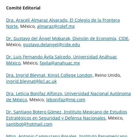
Comité Editorial
Dra. Araceli Almaraz Alvarado, El Colegio de la Frontera
Norte
, México,
almaraz@colef.mx
Dr. Gustavo del Ángel Mobarak, División de Economía, CIDE
,
México,
gustavo.delangel@cide.edu
Dr. Luis Fernando Ávila Salcedo, Universidad Anáhuac
México
, México,
favila@anahuac.mx
Dra. Ingrid Bleynat, King´s College London,
Reino Unido,
ingrid.bleynat@kcl.ac.uk
Dra. Leticia Bonifaz Alfonzo, Universidad Nacional Autónoma
de México
, México,
lebonifaz@me.com
Dr. Santiago Botero Gómez, Instituto Mexicano de Estudios
Estratégicos en Seguridad y Defensa Nacionales
, México,
santibot@hotmail.com
Mtro. Antonio Campuzano Rosales, Instituto Panamericano