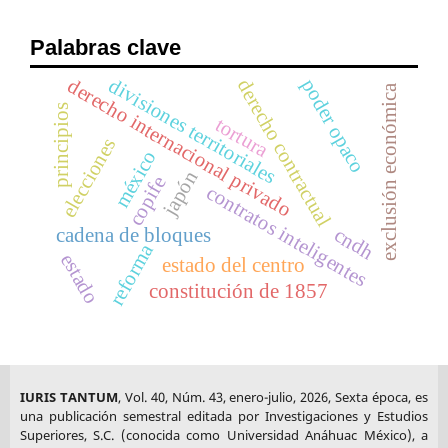
Palabras clave
divisiones territoriales
derecho internacional privado
poder opaco
derecho contractual
exclusión económica
principios
tortura
elecciones
méxico
japón
copife
contratos inteligentes
cndh
cadena de bloques
reforma
estado
estado del centro
constitución de 1857
IURIS TANTUM
, Vol. 40, Núm. 43, enero-julio, 2026, Sexta época, es
una publicación semestral editada por Investigaciones y Estudios
Superiores, S.C. (conocida como Universidad Anáhuac México), a