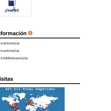
nformación
ra lectores/as
ra autores/as
ra bibliotecarios/as
isitas