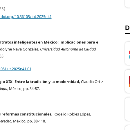
25)
/doi.org/10.36105/iut.2025n41
D
ntratos inteligentes en México: implicaciones para el
dolyne Nava González,
Universidad Autónoma de Ciudad
33.
105/iut.2025n41.01
glo XIX. Entre la tradición y la modernidad,
Claudia Ortiz
alapa
, México, pp. 34-87.
s reformas constitucionales,
Rogelio Robles López,
Derecho
, México, pp. 88-110.