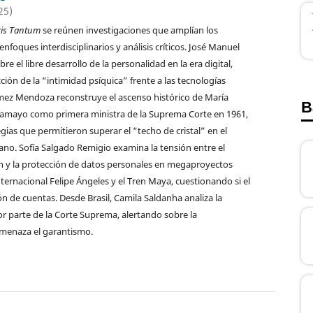
25)
ris Tantum
se reúnen investigaciones que amplían los
enfoques interdisciplinarios y análisis críticos. José Manuel
re el libre desarrollo de la personalidad en la era digital,
ión de la “intimidad psíquica” frente a las tecnologías
ez Mendoza reconstruye el ascenso histórico de María
B
Tamayo como primera ministra de la Suprema Corte en 1961,
gias que permitieron superar el “techo de cristal” en el
ano. Sofía Salgado Remigio examina la tensión entre el
ón y la protección de datos personales en megaproyectos
ernacional Felipe Ángeles y el Tren Maya, cuestionando si el
ón de cuentas. Desde Brasil, Camila Saldanha analiza la
por parte de la Corte Suprema, alertando sobre la
amenaza el garantismo.