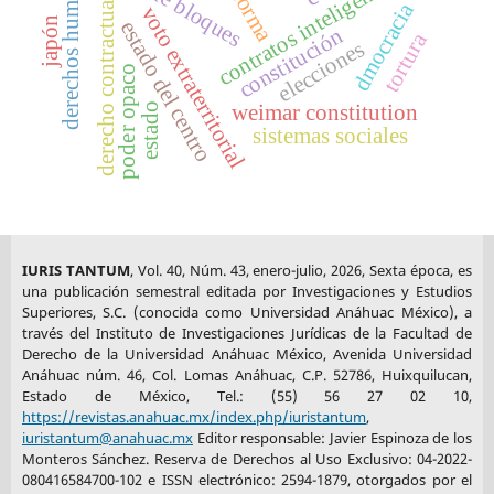
derechos humanos
contratos inteligentes
reforma
derecho contractual
dmocracia
voto extraterritorial
japón
estado del centro
constitución
tortura
elecciones
poder opaco
weimar constitution
estado
sistemas sociales
IURIS TANTUM
, Vol. 40, Núm. 43, enero-julio, 2026, Sexta época, es
una publicación semestral editada por Investigaciones y Estudios
Superiores, S.C. (conocida como Universidad Anáhuac México), a
través del Instituto de Investigaciones Jurídicas de la Facultad de
Derecho de la Universidad Anáhuac México, Avenida Universidad
Anáhuac núm. 46, Col. Lomas Anáhuac, C.P. 52786, Huixquilucan,
Estado de México, Tel.: (55) 56 27 02 10,
https://revistas.anahuac.mx/index.php/iuristantum
,
iuristantum@anahuac.mx
Editor responsable: Javier Espinoza de los
Monteros Sánchez. Reserva de Derechos al Uso Exclusivo: 04-2022-
080416584700-102 e ISSN electrónico: 2594-1879, otorgados por el