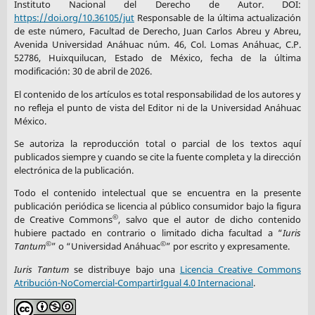
Instituto Nacional del Derecho de Autor. DOI:
https://doi.org/10.36105/jut
Responsable de la última actualización
de este número, Facultad de Derecho, Juan Carlos Abreu y Abreu,
Avenida Universidad Anáhuac núm. 46, Col. Lomas Anáhuac, C.P.
52786, Huixquilucan, Estado de México, fecha de la última
modificación: 30 de abril de 2026.
El contenido de los artículos es total responsabilidad de los autores y
no refleja el punto de vista del Editor ni de la Universidad Anáhuac
México.
Se autoriza la reproducción total o parcial de los textos aquí
publicados siempre y cuando se cite la fuente completa y la dirección
electrónica de la publicación.
Todo el contenido intelectual que se encuentra en la presente
publicación periódica se licencia al público consumidor bajo la figura
©
de Creative Commons
, salvo que el autor de dicho contenido
hubiere pactado en contrario o limitado dicha facultad a “
Iuris
©
©
Tantum
” o “Universidad Anáhuac
” por escrito y expresamente.
Iuris Tantum
se distribuye bajo una
Licencia Creative Commons
Atribución-NoComercial-CompartirIgual 4.0 Internacional
.