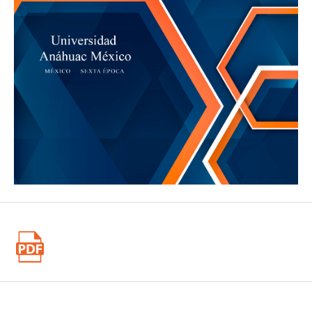
Quispe Remón, F. (2022). Medio ambiente y derechos
humanos a la luz de la jurisprudencia de la Corte
Interamericana de Derechos Humanos. Anuario Mexicano
de Derecho Internacional, XXII, 71-107.