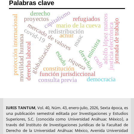
Palabras clave
capitalismo
derecho
adolfo lópez mateos
protección internacional
proyectos
refugiados
jornada de trabajo
mercado de valores
mario de la cueva
justicia electrónica
covid-19
redistribución
acnur
masc
movilidad humana
ministra
derecho laboral
globalización
derechos
estado
cndh
riqueza
constitución
función jurisdiccional
democracia
consulta previa
IURIS TANTUM
, Vol. 40, Núm. 43, enero-julio, 2026, Sexta época, es
una publicación semestral editada por Investigaciones y Estudios
Superiores, S.C. (conocida como Universidad Anáhuac México), a
través del Instituto de Investigaciones Jurídicas de la Facultad de
Derecho de la Universidad Anáhuac México, Avenida Universidad