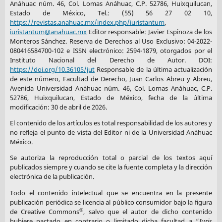
Anáhuac núm. 46, Col. Lomas Anáhuac, C.P. 52786, Huixquilucan,
Estado de México, Tel.: (55) 56 27 02 10,
https://revistas.anahuac.mx/index.php/iuristantum
,
iuristantum@anahuac.mx
Editor responsable: Javier Espinoza de los
Monteros Sánchez. Reserva de Derechos al Uso Exclusivo: 04-2022-
080416584700-102 e ISSN electrónico: 2594-1879, otorgados por el
Instituto Nacional del Derecho de Autor. DOI:
https://doi.org/10.36105/jut
Responsable de la última actualización
de este número, Facultad de Derecho, Juan Carlos Abreu y Abreu,
Avenida Universidad Anáhuac núm. 46, Col. Lomas Anáhuac, C.P.
52786, Huixquilucan, Estado de México, fecha de la última
modificación: 30 de abril de 2026.
El contenido de los artículos es total responsabilidad de los autores y
no refleja el punto de vista del Editor ni de la Universidad Anáhuac
México.
Se autoriza la reproducción total o parcial de los textos aquí
publicados siempre y cuando se cite la fuente completa y la dirección
electrónica de la publicación.
Todo el contenido intelectual que se encuentra en la presente
publicación periódica se licencia al público consumidor bajo la figura
©
de Creative Commons
, salvo que el autor de dicho contenido
hubiere pactado en contrario o limitado dicha facultad a “
Iuris