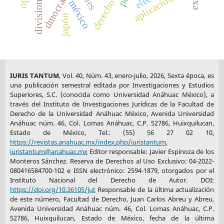
dmocracia
aplicación
méxico
japón
IURIS TANTUM
, Vol. 40, Núm. 43, enero-julio, 2026, Sexta época, es
una publicación semestral editada por Investigaciones y Estudios
Superiores, S.C. (conocida como Universidad Anáhuac México), a
través del Instituto de Investigaciones Jurídicas de la Facultad de
Derecho de la Universidad Anáhuac México, Avenida Universidad
Anáhuac núm. 46, Col. Lomas Anáhuac, C.P. 52786, Huixquilucan,
Estado de México, Tel.: (55) 56 27 02 10,
https://revistas.anahuac.mx/index.php/iuristantum
,
iuristantum@anahuac.mx
Editor responsable: Javier Espinoza de los
Monteros Sánchez. Reserva de Derechos al Uso Exclusivo: 04-2022-
080416584700-102 e ISSN electrónico: 2594-1879, otorgados por el
Instituto Nacional del Derecho de Autor. DOI:
https://doi.org/10.36105/jut
Responsable de la última actualización
de este número, Facultad de Derecho, Juan Carlos Abreu y Abreu,
Avenida Universidad Anáhuac núm. 46, Col. Lomas Anáhuac, C.P.
52786, Huixquilucan, Estado de México, fecha de la última