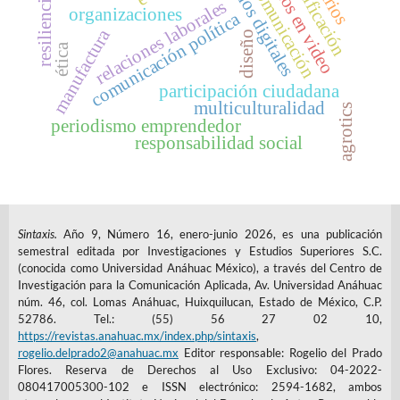
artículos en video
entornos digitales
gamificación
comunicación
resiliencia
relaciones laborales
organizaciones
comunicación política
manufactura
diseño
ética
participación ciudadana
multiculturalidad
agrotics
periodismo emprendedor
responsabilidad social
Sintaxis.
Año 9, Número 16, enero-junio 2026, es una publicación
semestral editada por Investigaciones y Estudios Superiores S.C.
(conocida como Universidad Anáhuac México), a través del Centro de
Investigación para la Comunicación Aplicada, Av. Universidad Anáhuac
núm. 46, col. Lomas Anáhuac, Huixquilucan, Estado de México, C.P.
52786. Tel.: (55) 56 27 02 10,
https://revistas.anahuac.mx/index.php/sintaxis
,
rogelio.delprado2@anahuac.mx
Editor responsable: Rogelio del Prado
Flores. Reserva de Derechos al Uso Exclusivo: 04-2022-
080417005300-102 e ISSN electrónico: 2594-1682, ambos