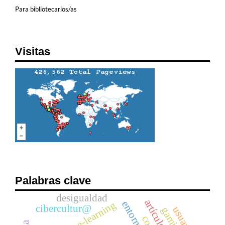
Para bibliotecarios/as
Visitas
Palabras clave
desigualdad
e-learning
cibercultur@
usuarios