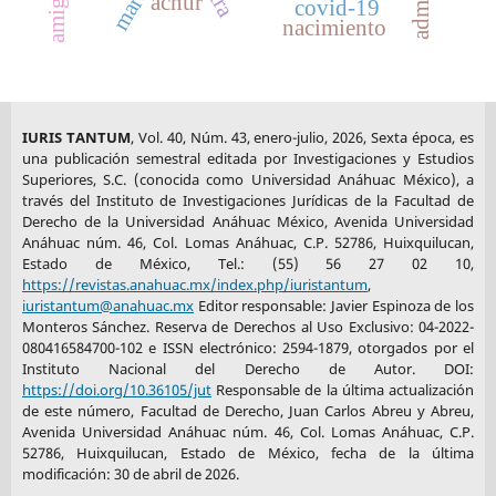
acnur
covid-19
nacimiento
IURIS TANTUM
, Vol. 40, Núm. 43, enero-julio, 2026, Sexta época, es
una publicación semestral editada por Investigaciones y Estudios
Superiores, S.C. (conocida como Universidad Anáhuac México), a
través del Instituto de Investigaciones Jurídicas de la Facultad de
Derecho de la Universidad Anáhuac México, Avenida Universidad
Anáhuac núm. 46, Col. Lomas Anáhuac, C.P. 52786, Huixquilucan,
Estado de México, Tel.: (55) 56 27 02 10,
https://revistas.anahuac.mx/index.php/iuristantum
,
iuristantum@anahuac.mx
Editor responsable: Javier Espinoza de los
Monteros Sánchez. Reserva de Derechos al Uso Exclusivo: 04-2022-
080416584700-102 e ISSN electrónico: 2594-1879, otorgados por el
Instituto Nacional del Derecho de Autor. DOI:
https://doi.org/10.36105/jut
Responsable de la última actualización
de este número, Facultad de Derecho, Juan Carlos Abreu y Abreu,
Avenida Universidad Anáhuac núm. 46, Col. Lomas Anáhuac, C.P.
52786, Huixquilucan, Estado de México, fecha de la última
modificación: 30 de abril de 2026.