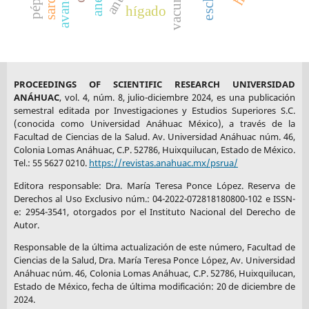
vacunas
hígado
PROCEEDINGS OF SCIENTIFIC RESEARCH UNIVERSIDAD
ANÁHUAC
, vol. 4, núm. 8, julio-diciembre 2024, es una publicación
semestral editada por Investigaciones y Estudios Superiores S.C.
(conocida como Universidad Anáhuac México), a través de la
Facultad de Ciencias de la Salud. Av. Universidad Anáhuac núm. 46,
Colonia Lomas Anáhuac, C.P. 52786, Huixquilucan, Estado de México.
Tel.: 55 5627 0210.
https://revistas.anahuac.mx/psrua/
Editora responsable: Dra. María Teresa Ponce López. Reserva de
Derechos al Uso Exclusivo núm.: 04-2022-072818180800-102 e ISSN-
e: 2954-3541, otorgados por el Instituto Nacional del Derecho de
Autor.
Responsable de la última actualización de este número, Facultad de
Ciencias de la Salud, Dra. María Teresa Ponce López, Av. Universidad
Anáhuac núm. 46, Colonia Lomas Anáhuac, C.P. 52786, Huixquilucan,
Estado de México, fecha de última modificación: 20 de diciembre de
2024.