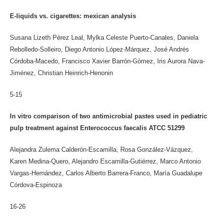
E-liquids vs. cigarettes: mexican analysis
Susana Lizeth Pérez Leal, Mylka Celeste Puerto-Canales, Daniela
Rebolledo-Solleiro, Diego Antonio López-Márquez, José Andrés
Córdoba-Macedo, Francisco Xavier Barrón-Gómez, Iris Aurora Nava-
Jiménez, Christian Heinrich-Henonin
5-15
In vitro comparison of two antimicrobial pastes used in pediatric
pulp treatment against Enterococcus faecalis ATCC 51299
Alejandra Zulema Calderón-Escamilla, Rosa González-Vázquez,
Karen Medina-Quero, Alejandro Escamilla-Gutiérrez, Marco Antonio
Vargas-Hernández, Carlos Alberto Barrera-Franco, María Guadalupe
Córdova-Espinoza
16-26