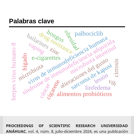
Palabras clave
hongos
obesidad
palbociclib
drug resistance
bailarines
virus de inmunodeficiencia humana
síndrome de inmunodeficiencia adquirida
vaping
herpes virus humano 8
microbiota intestinal
zinc
hígado
e-cigarettes
alteraciones del gusto
cirrosis
sarcoma de kaposi
microbiota
lesión
vih
cigarette
cáncer
linfedema
alimentos probióticos
PROCEEDINGS OF SCIENTIFIC RESEARCH UNIVERSIDAD
ANÁHUAC
, vol. 4, núm. 8, julio-diciembre 2024, es una publicación