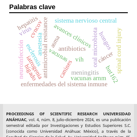
Palabras clave
hepatitis
antimicrobial resistance
sistema nervioso central
cvncov
avances clínicos
virus
oral microbiota
spinal cord injury
hongos
anestesia
asma
neuroinfección
esclerosis
antibiotics
vacunas
cáncer
iatrogenia
vih
canines
hígado
bnt162
meningitis
vacunas arnm
enfermedades del sistema inmune
PROCEEDINGS OF SCIENTIFIC RESEARCH UNIVERSIDAD
ANÁHUAC
, vol. 4, núm. 8, julio-diciembre 2024, es una publicación
semestral editada por Investigaciones y Estudios Superiores S.C.
(conocida como Universidad Anáhuac México), a través de la