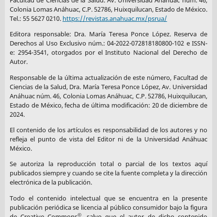
Facultad de Ciencias de la Salud. Av. Universidad Anáhuac núm. 46,
Colonia Lomas Anáhuac, C.P. 52786, Huixquilucan, Estado de México.
Tel.: 55 5627 0210.
https://revistas.anahuac.mx/psrua/
Editora responsable: Dra. María Teresa Ponce López. Reserva de
Derechos al Uso Exclusivo núm.: 04-2022-072818180800-102 e ISSN-
e: 2954-3541, otorgados por el Instituto Nacional del Derecho de
Autor.
Responsable de la última actualización de este número, Facultad de
Ciencias de la Salud, Dra. María Teresa Ponce López, Av. Universidad
Anáhuac núm. 46, Colonia Lomas Anáhuac, C.P. 52786, Huixquilucan,
Estado de México, fecha de última modificación: 20 de diciembre de
2024.
El contenido de los artículos es responsabilidad de los autores y no
refleja el punto de vista del Editor ni de la Universidad Anáhuac
México.
Se autoriza la reproducción total o parcial de los textos aquí
publicados siempre y cuando se cite la fuente completa y la dirección
electrónica de la publicación.
Todo el contenido intelectual que se encuentra en la presente
publicación periódica se licencia al público consumidor bajo la figura
©
de Creative Commons
, salvo que el autor de dicho contenido