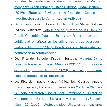
sociales de cambio en la dieta tradicional de México:
technology innovation for social distancing and cleanliness.
comparativa con España y Estados Unidos
,
Sintaxis: Núm. 3
International Journal of Hospitality Management, 91, e102664.
(2019): Sintaxis. Revista científica del Centro de
https://doi.org/10.1016/j.ijhm.2020.102664
Investigación para la Comunicación Aplicada
Dr. Ricardo Ignacio Prado Hurtado, Dra. María Dolores
Sobande, F. (2020). ‘We're all in this together': Commodified
Lozano Gutiérrez,
Comunicación y retos de las ONG en
notions of connection, care and community in brand responses to
Brasil, Colombia, Estados Unidos y México: el caso de la
COVID-19. European Journal of Cultural Studies, 23(6), 1033-
publicidad engañosa en los alimentos ultraprocesados
,
1337.
https://doi.org/10.1177/1367549420932294
Sintaxis: Núm. 11 (2023): Prácticas y problemas éticos y
políticos de la comunicación
Taylor, C. R. (2020). Advertising and COVID-19. International
Dr. Ricardo Ignacio Prado Hurtado,
Adaptación y
Journal of Advertising, 39(5), 587-589.
novelización en el cine en México (1939-1955): dos casos
https://doi.org/10.1080/02650487.2020.1774131
de estudio
,
Sintaxis: Núm. 11 (2023): Prácticas y problemas
Tulchinskii, G. L. (2020). The dynamics of public discourse during
éticos y políticos de la comunicación
the coronavirus pandemic: a request for responsibility. Russian
Dr. Ricardo Ignacio Prado Núñez, Dr. Ricardo Ignacio
Journal of Communication, 12(3), 193-214.
Prado Hurtado,
Entornos inmersivos en YouTube VR para
https://doi.org/10.1080/19409419.2020.1838875
la concientización social del Patrimonio Histórico
Monumental: el caso del Sagrario Metropolitano
,
Sintaxis:
Twitter México. (2020, 17 de diciembre). Best of Tweet Mexico
Núm. 16 (2026): Desigualdades Digitales: dimensiones