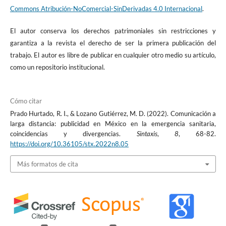
https://www.adlatina.com/campa%C3%B1as/mam%C3%A1-
Commons Atribución-NoComercial-SinDerivadas 4.0 Internacional
.
conference
El autor conserva los derechos patrimoniales sin restricciones y
Lanier, J. (2018). Diez Razones para borrar tus redes sociales de
garantiza a la revista el derecho de ser la primera publicación del
inmediato. Penguin Random House.
trabajo. El autor es libre de publicar en cualquier otro medio su artículo,
como un repositorio institucional.
Martin, A. (2013). Si no estás pagando, eres tú el producto que
están vendiendo. Novática.
Cómo citar
Park, J., Kim, J., Lee, D. C., Kim, S. S., Voyer, B. G., Kim, C., Sung, B,
Prado Hurtado, R. I., & Lozano Gutiérrez, M. D. (2022). Comunicación a
Gonzalez-Jimenez, H.,Fastoso, F., Choi, Y.,Yoon, S. (2021). The
larga distancia: publicidad en México en la emergencia sanitaria,
impact of COVID-19 on consumer evaluation of authentic
coincidencias y divergencias.
Sintaxis
,
8
, 68-82.
https://doi.org/10.36105/stx.2022n8.05
advertising messages. Psychology and Marketing.
https://doi.org/10.1002/mar.21574
Más formatos de cita
Rojas-Rajs, S. y Jarillo, E. (2013). Comunicación para la salud y
estilos de vida saludables: aportes para la reflexión desde la salud
colectiva. Interface-Comunicação, Saúde, Educação, 587-599.
https://doi.org/10.1590/S1414-32832013000300008