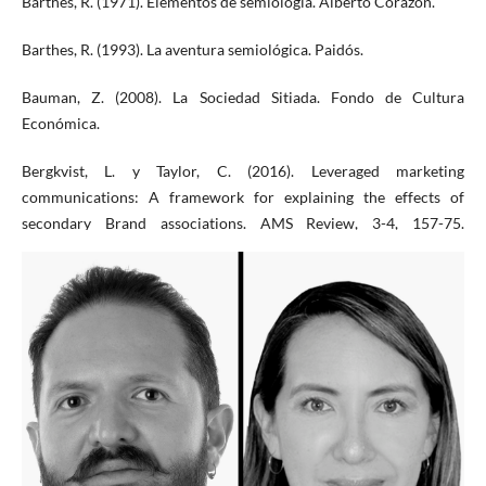
Barthes, R. (1971). Elementos de semiología. Alberto Corazón.
Barthes, R. (1993). La aventura semiológica. Paidós.
Bauman, Z. (2008). La Sociedad Sitiada. Fondo de Cultura
Económica.
Bergkvist, L. y Taylor, C. (2016). Leveraged marketing
communications: A framework for explaining the effects of
secondary Brand associations. AMS Review, 3-4, 157-75.
https://doi.org/10.1007/s13162-016-0081-4
Bergkvist, L. y Zhou, K. Q. (2019). Cause-related marketing
persuasion research: An integrated framework and directions for
further research. International Journal of Advertising, 38(1), 5-25.
https://doi.org/10.1080/02650487.2018.1452397
Bourdieu, P. (1996). Sobre la Televisión. Anagrama.
Byung-Chul, H. (2017). La Sociedad del Cansancio. Herder.