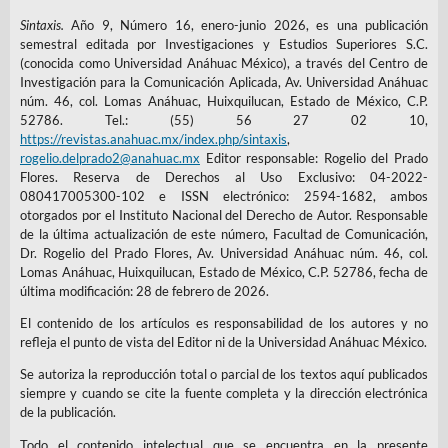
Sintaxis.
Año 9, Número 16, enero-junio 2026, es una publicación
semestral editada por Investigaciones y Estudios Superiores S.C.
(conocida como Universidad Anáhuac México), a través del Centro de
Investigación para la Comunicación Aplicada, Av. Universidad Anáhuac
núm. 46, col. Lomas Anáhuac, Huixquilucan, Estado de México, C.P.
52786. Tel.: (55) 56 27 02 10,
https://revistas.anahuac.mx/index.php/sintaxis
,
rogelio.delprado2@anahuac.mx
Editor responsable: Rogelio del Prado
Flores. Reserva de Derechos al Uso Exclusivo: 04-2022-
080417005300-102 e ISSN electrónico: 2594-1682, ambos
otorgados por el Instituto Nacional del Derecho de Autor. Responsable
de la última actualización de este número, Facultad de Comunicación,
Dr. Rogelio del Prado Flores, Av. Universidad Anáhuac núm. 46, col.
Lomas Anáhuac, Huixquilucan, Estado de México, C.P. 52786, fecha de
última modificación: 28 de febrero de 2026.
El contenido de los artículos es responsabilidad de los autores y no
refleja el punto de vista del Editor ni de la Universidad Anáhuac México.
Se autoriza la reproducción total o parcial de los textos aquí publicados
siempre y cuando se cite la fuente completa y la dirección electrónica
de la publicación.
Todo el contenido intelectual que se encuentra en la presente