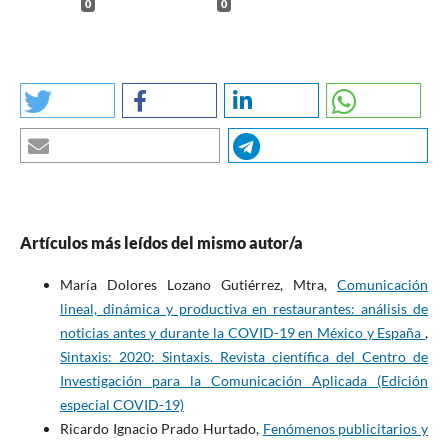
0
0
Royo-Vela, M. y Bigné, E. (2002). Una propuesta consensuada de
las categorias para el analisis informativo de la publicidad. Revista
Europea de Direccion y Economia de la Empresa.
https://dialnet.unirioja.es/servlet/articulo?codigo=253885
Sabritas. (2020). #Estáennuestrasmanos.
https://www.adlatina.com/campa%C3%B1as/sabritas-%C2%AE-
estaennuestrasmanos
Sallenave, J. P. (2002). Gerencia y planeación estratégica. Norma.
Artículos más leídos del mismo autor/a
Schaefer, S., Terlutter, R. y Diehl., S. (2020). Talking about CSR
María Dolores Lozano Gutiérrez, Mtra,
Comunicación
matters: Employees’ perception of and reaction to their
lineal, dinámica y productiva en restaurantes: análisis de
company’s CSR communication in four different CSR domains.
noticias antes y durante la COVID-19 en México y España
,
International Journal of Advertising, 39(2), 191-212.
Sintaxis: 2020: Sintaxis. Revista científica del Centro de
https://doi.org/10.1080/02650487.2019.1593736
Investigación para la Comunicación Aplicada (Edición
especial COVID-19)
Shin, H. y Kang, J. (2020). Reducing perceived health risk to attract
Ricardo Ignacio Prado Hurtado,
Fenómenos publicitarios y
hotel customers in the COVID-19 pandemic era: Focused on