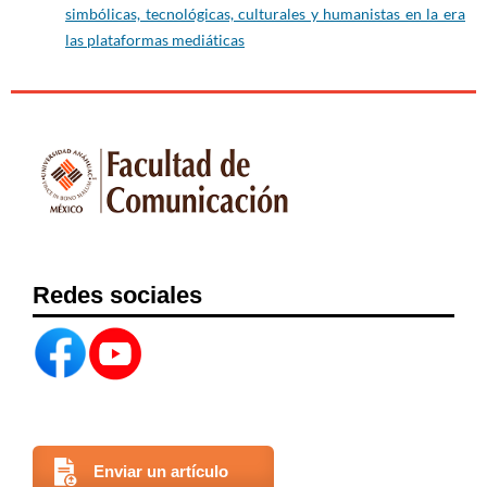
2020.
https://blog.twitter.com/es_la/topics/company/2020/best-
simbólicas, tecnológicas, culturales y humanistas en la era
of-tweets-mexico-2020
las plataformas mediáticas
Uber Eats Latam. (2021). #Graciasportuentrega
https://www.adlatina.com/campa%C3%B1as/graciasportuentrega
Vlad, D., Sands, S., Campbell, C. y Pitt, L. (2021). “Unprecedented,”
“extraordinary,” and “we're all in this together”: Does advertising
really need to be so tedious in challenging times? Marketing &
Techonology, 64(4), 415-424.
https://doi.org/10.1016/j.bushor.2021.02.007
Redes sociales
Vorhaus, M. (2020). COVID-19 represents the biggest challenge to
media advertising expenditures ever.
https://www.forbes.com/sites/mikevorhaus/2020/04/27/covid-
19-represents-the-biggest-challenge-to-media-advertising-
expenditures-ever/
Enviar un artículo