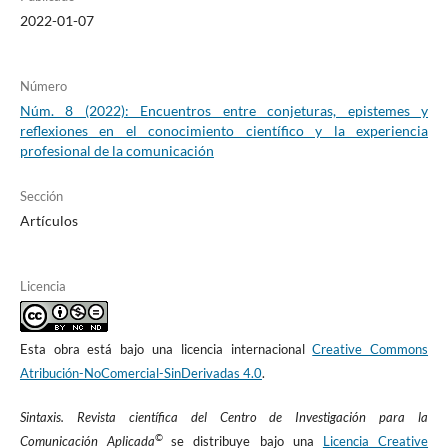
2022-01-07
es su incongruencia. Diario Gestión.
https://www.youtube.com/watch?v=7O9eG1EtlLg
Número
Del Vasto, M. (2020). Publicidad en plataformas y estrategias
Núm. 8 (2022): Encuentros entre conjeturas, epistemes y
digitales alternativas al COVID 19. FAECO SAPIENS, 28-43.
reflexiones en el conocimiento científico y la experiencia
http://portal.amelica.org/ameli/jatsRepo/221/2211951002/html/i
profesional de la comunicación
ndex.html
Sección
Donthu, N. y Gustafsson, A. (2020). Effects of COVID-19 on
Artículos
business and research. Journal of business research, 117, 284–
289.
https://doi.org/10.1016/j.jbusres.2020.06.008
Licencia
Feenstra, R. (2014). Ética de la publicidad. Retos en la era digital.
Dykinson.
Esta obra está bajo una licencia internacional
Creative Commons
Klein, N. (2008). The Shock Doctrine: The Rise of Disaster
Atribución-NoComercial-SinDerivadas 4.0
.
Capitalism. Penguin.
Sintaxis. Revista científica del Centro de Investigación para la
KFC. (2021). Mamá Conference.
©
Comunicación Aplicada
se distribuye bajo una
Licencia Creative