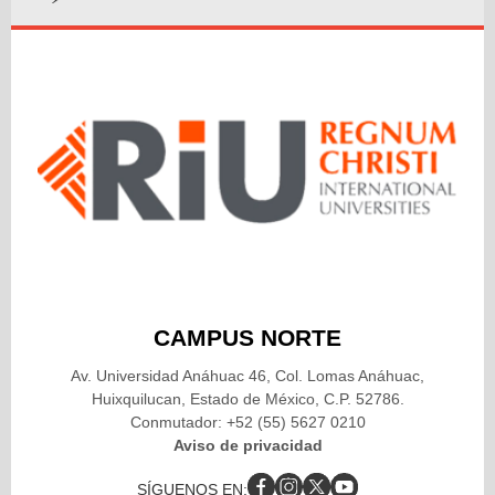
DOI:
https://doi.org/10.1177/1086026615575542
Hair, J. F., Black, W. C., Babin, B. J. y Anderson, R. E. (2014).
Multivariate Data Analysis
(7th ed.). Pearson Education
Limited.
Hambrick, D. C. y Abrahamson, E. (2017).
"Assessing
Managerial Discretion Across Industries: A Multimethod
Approach".
Academy of Management Journal
, 38(5), 1427-
1441.
https://doi.org/10.5465/256864
DOI:
https://doi.org/10.2307/256864
Haque, F. y Ntim, C. G. (2020).
"Executive Compensation,
Sustainable Compensation Policy, Carbon Performance and
CAMPUS NORTE
Market Value".
British Journal of Management
, 31(3), 525-546.
Av. Universidad Anáhuac 46, Col. Lomas Anáhuac,
https://doi.org/10.1111/1467-8551.12395
Huixquilucan, Estado de México, C.P. 52786.
DOI:
https://doi.org/10.1111/1467-8551.12395
Conmutador: +52 (55) 5627 0210
Aviso de privacidad
He, R., Luo, L., Shamsuddin, A. y Tang, Q. (2022).
"Corporate Carbon Accounting: A Literature Review of
SÍGUENOS EN: