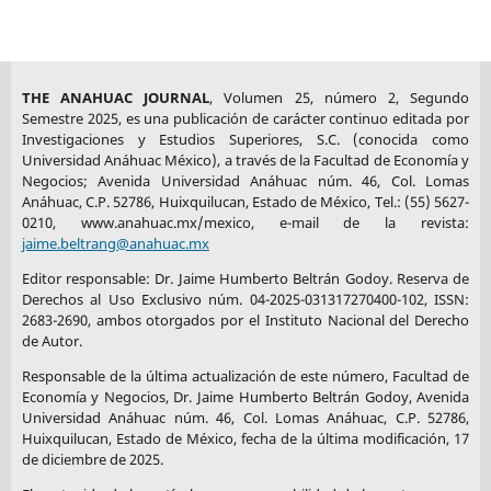
DOI:
https://doi.org/10.1108/SRJ-12-2016-0224
García-Sánchez, I. M., Martínez-Ferrero, J. y García-Benau,
M. A. (2018).
"Integrated Reporting: The Mediating Role of
THE ANAHUAC JOURNAL
, Volumen 25, número 2, Segundo
the Board of Directors and Investor Protection on
Semestre 2025, es una publicación de carácter continuo editada por
Managerial Discretion in Munificent Environments".
Investigaciones y Estudios Superiores, S.C. (conocida como
Universidad Anáhuac México), a través de la Facultad de Economía y
Corporate Social Responsibility and Environmental
Negocios; Avenida Universidad Anáhuac núm. 46, Col. Lomas
Management
, 26(1), 29-45.
https://doi.org/10.1002/csr.1655
Anáhuac, C.P. 52786, Huixquilucan, Estado de México, Tel.: (55) 5627-
DOI:
https://doi.org/10.1002/csr.1655
0210, www.anahuac.mx/mexico, e-mail de la revista:
jaime.beltrang@anahuac.mx
García-Sánchez, I. M. y Noguera-Gámez, L. (2017).
Editor responsable: Dr. Jaime Humberto Beltrán Godoy. Reserva de
"Integrated Information and the Cost of Capital".
Derechos al Uso Exclusivo núm. 04-2025-031317270400-102, ISSN:
International Business Review
, 26(5), 959-975.
2683-2690, ambos otorgados por el Instituto Nacional del Derecho
de Autor.
https://doi.org/10.1016/j.ibusrev.2017.03.004
DOI:
https://doi.org/10.1016/j.ibusrev.2017.03.004
Responsable de la última actualización de este número, Facultad de
Economía y Negocios, Dr. Jaime Humberto Beltrán Godoy, Avenida
Universidad Anáhuac núm. 46, Col. Lomas Anáhuac, C.P. 52786,
Garcia-Sanchez, I. M., Raimo, N. y Vitolla, F. (2020).
"CEO
Huixquilucan, Estado de México, fecha de la última modificación, 17
Power and Integrated Reporting".
Meditari Accountancy
de diciembre de 2025.
Research
, 29(4), 908-942.
https://doi.org/10.1108/MEDAR-11-