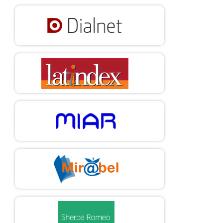
Legitimacy Threat on the Choice of External Carbon
Assurance".
Accounting Research Journal
, 32(2), 181-202.
https://doi.org/10.1108/ARJ-03-2017-0050
DOI:
https://doi.org/10.1108/ARJ-03-2017-0050
Dechow, P. M., Sloan, R. G. y Sweeney, A. P. (1995).
"Detecting Earnings Management".
The Accounting Review
,
70(2), 193-225.
https://www.jstor.org/stable/248303
DOI:
https://doi.org/10.2308/TAR-9505096112
DiMaggio, P. J. y Powell, W. W. (1983).
"The Iron Cage
Revisited: Institutional Isomorphism and Collective
Rationality in Organizational Fields".
American Sociological
Review
, 48(2), 147-160.
https://doi.org/10.2307/2095101
DOI:
https://doi.org/10.2307/2095101
Eisenhardt, K. M. (1989).
"Agency Theory: An Assessment
and Review".
Academy of Management Review
, 14(1), 57-74.
https://doi.org/10.2307/258191