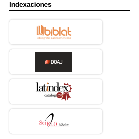
Indexaciones
Carbon Disclosure Project (CDP). (s.f.).
https://cdp.net/en/data/scores
Charumathi, B. y Rahman, H. (2019).
"Do Women on Boards
Influence Climate Change Disclosures to CDP? Evidence
from Large Indian Companies".
Australasian Accounting,
Business and Finance Journal
, 13(2), 5-31.
https://doi.org/10.14453/aabfj.v13i2.2
DOI:
https://doi.org/10.14453/aabfj.v13i2.2
Chavarín-Rodríguez, R. (2011).
"Los grupos económicos en
México a partir de una tipología de arquitectura y gobierno
corporativos. Una revisión de sus explicaciones teóricas".
El
Trimestre Económico
, 78(309), 193-234.
https://doi.org/10.20430/ete.v78i309.31
DOI:
https://doi.org/10.20430/ete.v78i309.31
Chavarín-Rodríguez, R. y Ríos, J. G. (2018).
"Los diez