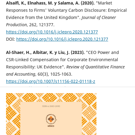
Alsaifi, K., Elnahass, M. y Salama, A. (2020).
"Market
Responses to Firms' Voluntary Carbon Disclosure: Empirical
Evidence from the United Kingdom".
Journal of Cleaner
Production
, 262, 121377.
https://doi.org/10.1016/j.jclepro.2020.121377
DOI:
https://doi.org/10.1016/j.jclepro.2020.121377
Al-Shaer, H., Albitar, K. y Liu, J. (2023).
"CEO Power and
CSR-Linked Compensation for Corporate Environmental
Responsibility: UK Evidence".
Review of Quantitative Finance
and Accounting
, 60(3), 1025-1063.
https://doi.org/10.1007/s11156-022-01118-z
DOI:
https://doi.org/10.1007/s11156-022-01118-z
Amiraslani, H., Deller, C., Ittner, C. D. y Keusch, T. (2025).
"Board Risk Oversight and Environmental and Social
Performance".
Journal of Accounting and Economics
, 79(2-3),
101754.
https://doi.org/10.1016/j.jacceco.2024.101754
DOI:
https://doi.org/10.1016/j.jacceco.2024.101754