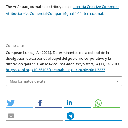
Borghei, Z. (2021).
"Carbon Disclosure: A Systematic
The Anáhuac Journal se distribuye bajo
Licencia Creative Commons
Literature Review".
Accounting & Finance
, 61(4), 5255-5280.
Atribución-NoComercial-CompartirIgual 4.0 Internacional
.
https://doi.org/10.1111/acfi.12757
DOI:
https://doi.org/10.1111/acfi.12757
Borghei, Z., Leung, P. y Guthrie, J. (2016).
"The Nature of
Cómo citar
Voluntary Greenhouse Gas Disclosure: An Explanation of the
Cumpean Luna, J. A. (2026). Determinantes de la calidad de la
Changing Rationale: Australian Evidence".
Meditari
divulgación de carbono: el papel del gobierno corporativo y la
Accountancy Research
, 24(1), 111-133.
discreción gerencial en México.
The Anáhuac Journal
,
26
(1), 147-180.
https://doi.org/10.1108/MEDAR-02-2015-0008
https://doi.org/10.36105/theanahuacjour.2026v26n1.3233
DOI:
https://doi.org/10.1108/MEDAR-02-2015-0008
Más formatos de cita
Breusch, T. S. y Pagan, A. R. (1980).
"The Lagrange
Multiplier Test and Its Applications to Model Specification in
Econometrics".
The Review of Economic Studies
, 47(1), 239-
253.
https://doi.org/10.2307/2297111
DOI:
https://doi.org/10.2307/2297111
Briano-Turrent, G. del C. y Saavedra-García, M. L. (2015).