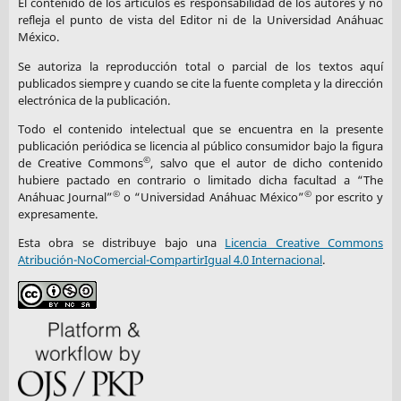
El contenido de los artículos es responsabilidad de los autores y no
2019-0604
refleja el punto de vista del Editor ni de la Universidad Anáhuac
DOI:
https://doi.org/10.1108/MEDAR-11-2019-0604
México.
Gold, N. O., Taib, F. M. y Ma, Y. (2022).
"Firm-Level
Se autoriza la reproducción total o parcial de los textos aquí
publicados siempre y cuando se cite la fuente completa y la dirección
Attributes, Industry-Specific Factors, Stakeholder Pressure,
electrónica de la publicación.
and Country-Level Attributes: Global Evidence of What
Todo el contenido intelectual que se encuentra en la presente
Inspires Corporate Sustainability Practices and
publicación periódica se licencia al público consumidor bajo la figura
Performance".
Sustainability
, 14(20).
©
de Creative Commons
, salvo que el autor de dicho contenido
https://doi.org/10.3390/su142013222
hubiere pactado en contrario o limitado dicha facultad a “The
DOI:
https://doi.org/10.3390/su142013222
©
©
Anáhuac Journal”
o “Universidad Anáhuac México”
por escrito y
expresamente.
Greene, W. H. (2018).
Econometric Analysis
(6th ed.). Prentice
Esta obra se distribuye bajo una
Licencia Creative Commons
Hall.
Atribución-NoComercial-CompartirIgual 4.0 Internacional
.
Hahn, R., Reimsbach, D. y Schiemann, F. (2015).
"Organizations, Climate Change, and Transparency:
Reviewing the Literature on Carbon Disclosure".
Organization and Environment
, 28(1), 80-102.
https://doi.org/10.1177/1086026615575542