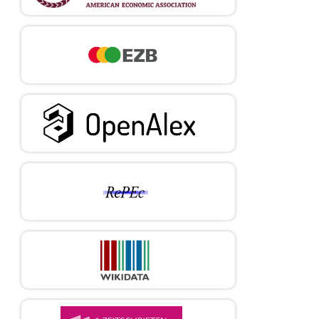
(2008).
"Revisiting the Relation Between Environmental
Performance and Environmental Disclosure: An Empirical
Analysis".
Accounting, Organizations and Society
, 33(4-5), 303-
327.
https://doi.org/10.1016/j.aos.2007.05.003
DOI:
https://doi.org/10.1016/j.aos.2007.05.003
Comyns, B. y Figge, F. (2015).
"Greenhouse Gas Reporting
Quality in the Oil And Gas Industry".
Accounting, Auditing &
Accountability Journal
, 28(3), 403-433.
https://doi.org/10.1108/AAAJ-10-2013-1498
DOI:
https://doi.org/10.1108/AAAJ-10-2013-1498
Córdova, C., Zorio-Grima, A. y Merello, P. (2018).
"Carbon
Emissions by South American Companies: Driving Factors
for Reporting Decisions and Emissions Reduction".
Sustainability
, 10(7), 1-16.
https://doi.org/10.3390/su10072411
DOI:
https://doi.org/10.3390/su10072411