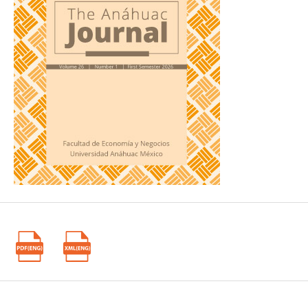
Ammer, M. A., Aliedan, M. M. y Alyahya, M. A. (2020).
"Do
Corporate Environmental Sustainability Practices Influence
Firm Value? The Role of Independent Directors: Evidence
from Saudi Arabia".
Sustainability
, 12(22), 1-21.
https://doi.org/10.3390/su12229768
DOI:
https://doi.org/10.3390/su12229768
Ben-Amar, W., Chang, M. y McIlkenny, P. (2017).
"Board
Gender Diversity and Corporate Response to Sustainability
Initiatives: Evidence from the Carbon Disclosure Project".
Journal of Business Ethics
, 142(2), 369-383.
https://doi.org/10.1007/s10551-015-2759-1
DOI:
https://doi.org/10.1007/s10551-015-2759-1
Beneish, M. D. (2001).
"Earnings Management: A
Perspective".
Managerial Finance
, 27(12), 3-17.
https://doi.org/10.1108/03074350110767411
DOI:
https://doi.org/10.1108/03074350110767411