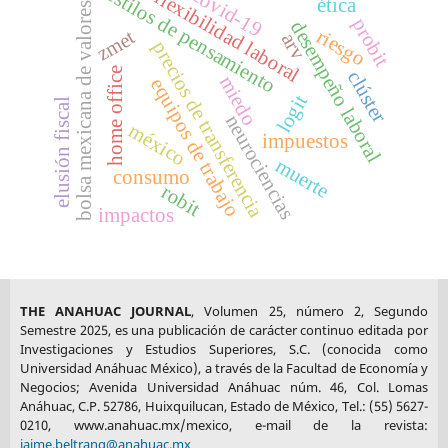
estilos de pensamiento
covid-19
flexibilidad laboral
ética
bolsa mexicana de valores
probit
desempeño laboral
riesgo
zmet
arv
precios de transferencia
home office
clúster
miedo
equipos de trabajo
logit
elusión fiscal
neurociencias
méxico
impuestos
muerte
consumo
robit
impactos
THE ANAHUAC JOURNAL
, Volumen 25, número 2, Segundo
Semestre 2025, es una publicación de carácter continuo editada por
Investigaciones y Estudios Superiores, S.C. (conocida como
Universidad Anáhuac México), a través de la Facultad de Economía y
Negocios; Avenida Universidad Anáhuac núm. 46, Col. Lomas
Anáhuac, C.P. 52786, Huixquilucan, Estado de México, Tel.: (55) 5627-
0210, www.anahuac.mx/mexico, e-mail de la revista:
jaime.beltrang@anahuac.mx