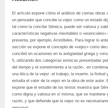
El artículo expone cómo el análisis de ciertas obras
un pensador que concibe la vejez como un estado dign
tal como la concibe Séneca, puede ser valiosa y sabia
características negativas inevitables o «esenciales» 
presenta, por ejemplo, Aristóteles. Para lograr lo anter
sección se expone el concepto de «vejez» como deca
concibió en ocasiones en la antigüedad griega y roma
5, utilizando dos categorías estoicas presentadas por 
del tiempo y el sometimiento a la razón-, en combina
una ética de la vejez -el trabajo, la muerte, la finitud 
estudia el valor de la vejez en la obra de este autor. 
expone que el estudio de los textos muestra que Séne
como digna y valiosa en sí misma; que se mantiene en
razón, y que defiende que la vejez no es necesariame
personas.