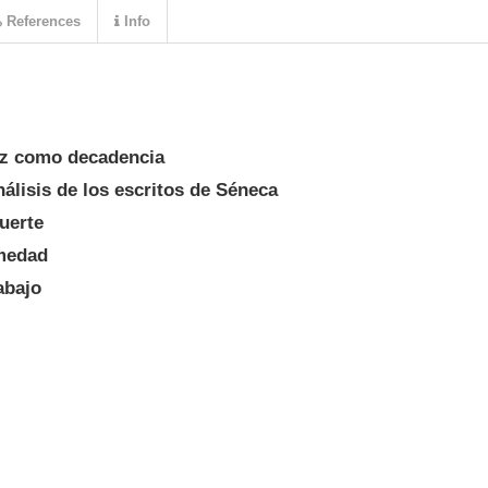
References
Info
jez como decadencia
nálisis de los escritos de Séneca
muerte
rmedad
abajo