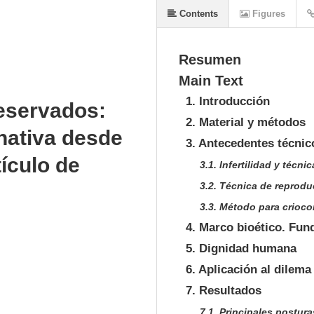
Contents
Figures
Resumen
Main Text
1. Introducción
eservados:
2. Material y métodos
rnativa desde
3. Antecedentes técnic
tículo de
3.1. Infertilidad y técn
3.2. Técnica de reprodu
3.3. Método para crioc
4. Marco bioético. Fu
5. Dignidad humana
6. Aplicación al dilem
7. Resultados
7.1. Principales postura