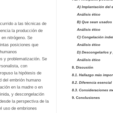
A) Implantación del 
Análisis ético
B) Que sean usados p
urrido a las técnicas de 
Análisis ético
ncia la producción de 
C) Congelación inde
en nitrógeno. Se 
tintas posiciones que 
Análisis ético
 humanos 
D) Descongelarlos y 
 y problematización. Se 
Análisis ético
rsonalista, con 
8. Discusión
ropuso la hipótesis de 
8.1. Hallazgo más impor
d del embrión humano 
8.2. Diferencia esencial
ación en la madre o en 
8.3. Consideraciones m
inida, y descongelación 
9. Conclusiones
esde la perspectiva de la 
l uso de embriones 