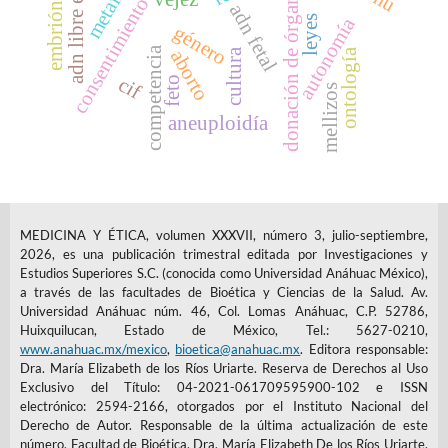
adn libre en células
consentimiento tácito
donación de órganos
adn fetal
autonomía
leyes
género
competencia
cultura
ontología
aborto
cif
feto
mellizos
aneuploidía
MEDICINA Y ÉTICA, volumen XXXVII, número 3, julio-septiembre,
2026, es una publicación trimestral editada por Investigaciones y
Estudios Superiores S.C. (conocida como Universidad Anáhuac México),
a través de las facultades de Bioética y Ciencias de la Salud. Av.
Universidad Anáhuac núm. 46, Col. Lomas Anáhuac, C.P. 52786,
Huixquilucan, Estado de México, Tel.: 5627-0210,
www.anahuac.mx/mexico
,
bioetica@anahuac.mx
. Editora responsable:
Dra. María Elizabeth de los Ríos Uriarte. Reserva de Derechos al Uso
Exclusivo del Título: 04-2021-061709595900-102 e ISSN
electrónico: 2594-2166, otorgados por el Instituto Nacional del
Derecho de Autor. Responsable de la última actualización de este
número, Facultad de Bioética, Dra. María Elizabeth De los Ríos Uriarte,