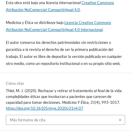
Esta obra está bajo una licencia internacional
Creative Commons
22. Olivier C, Thiel MJ, La fin de vie au risque d’une spoliation de
l’autonomie. Esprit. 2017 déc. (440): 124-135.
Atribución-NoComercial-CompartirIgual 4.0
.
https://doi.org/10.3917/espri.1712.0123
23. Hum P, Boury D, Danel T, Demailly L, Dujardine V, Ethuin C,
Medicina y Ética se distribuye bajo
Licencia Creative Commons
Lequin F, Pruvot FR, Racine A, Valette P, Vandoolaeghe S, Weil B,
Atribución-NoComercial-CompartirIgual 4.0 Internacional
.
Weill S. Le refus de soin: forces et faiblesses du consentement.
Éthique et santé. 2015; (12): 56-63. https://doi.org/
El autor conserva los derechos patrimoniales sin restricciones y
10.1016/j.etiqe.2014.09.002
garantiza a la revista el derecho de ser la primera publicación del
trabajo. El autor es libre de depositar la versión publicada en cualquier
otro medio, como un repositorio institucional o en su propio sitio web.
Cómo citar
Thiel, M. J. (2020). Rechazar y retirar el tratamiento al final de la vida:
complejidades éticas que involucran a pacientes que carecen de
capacidad para tomar decisiones.
Medicina Y Ética
,
31
(4), 993-1017.
https://doi.org/10.36105/mye.2020v31n4.07
Más formatos de cita