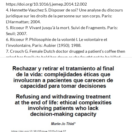
https://doi.org/10.1016/j.jemep.2014.12.002
4. Hennette-Vauchez S. Disposer de soi? Une analyse du discours
juridique sur les droits de la personne sur son corps. Paris:
L’Harmattan; 2004.
5. Ricoeur P. Vivant jusqu’à la mort. Suivi de Fragments. Paris:
Seuil; 2007.
6. Ricoeur P. Philosophie de la volonté I. Le volontaire et
l’involontaire, Paris: Aubier (1950); 1988.
7. Crouch G. Female Dutch doctor drugged a patient’s coffee then
asked her family to hold her down as she fought not to be killed,
but did not break the country’s euthanasia laws. Daily Mail. 2017,
Jan 28. [Accessed 2017, Jul 10]. Available at:
http://www.dailymail.co.uk/news/article-4166098/Female-Dutch-
doctor-druggedpatient-s-coffee.html»\l«ixzz4mSevx78w
8. Thiel MJ. Introduction. In Thiel MJ, editor. Entre Malheur et
espoir. Annoncer la maladie, le handicap, la mort. Strasbourg:
PUS, 2006; 5-20.
9. Kress JJ. Éthique en psychiatrie: information, consentement,
décision. In Marie-Jo Thiel, editor. Où va la médecine? Sens des
représentations et pratiques médicales. Strasbourg: PUS; 2003;
55-67.
10. Kress JJ. Aspects éthiques du consentement à la