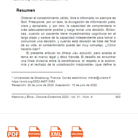
psychothérapie. Ann Psychiatr. 1998; 13(2): 85-90.
11. Thiel MJ. Personal Capacity to Anticipate Future Illness and
Treatment Preferences. In Lack P, Biller-Andorno N, Brauer S,
editors. Advance Directives. Dordecht: Springer. 2014; 17-35.
https://doi.org/10.1007/978-94-007-7377-6_2
12. Abbott KH, Sago JG, Breen CM, Abernethy AP, Tulsky JA,
Families looking back: one year after discussion of withdrawal or
withholding of life-sustaining support. Crit Care Med. 2001 Jan;
29(1): 197-201. https://doi.org/10.1097/0000 3246-200101000-
00040
13. Mazaud A. Fin de vie en réanimation: vécu et prise en charge
des familles, vécu des soignants. Jusqu’à la mort accompagner la
vie. 2019 Jan; (136): 95-106.
https://doi.org/10.3917/jalmalv.136.0095
14. Davidson JE, Aslakson RA, Long AC, Puntillo KA, Kross EK,
Hart J, Cox CE, Wunsch H, Wickline MA, Nunnally ME, Netzer G,
Kentish-Barnes N, Sprung CL, Hartog CS, Coombs M, Gerritsen
RT, Hopkins RO, Franck LS, Skrobik Y, Kon AA, Scruth EA, Harvey
MA, Lewis-Newby M, White DB, Swoboda SM, Cooke CR,Levy
MM, Azoulay M, Curtis JR. Guidelines for Family-Centered Care
in the Neonatal. Pediatric, and Adult ICU. Crit Care Med. 2017
Jan; 45(1): 103-128.
https://doi.org/10.1097/ccm.0000000000002169