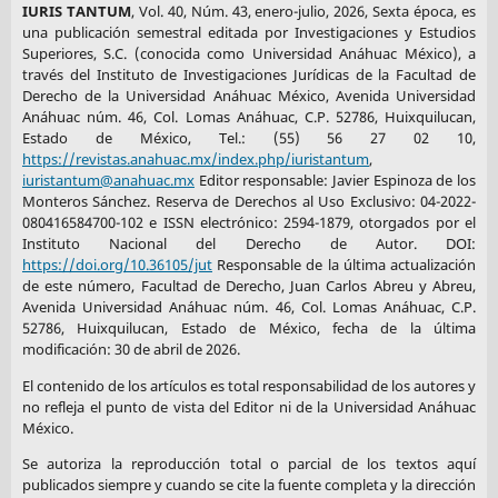
IURIS TANTUM
, Vol. 40, Núm. 43, enero-julio, 2026, Sexta época, es
una publicación semestral editada por Investigaciones y Estudios
Superiores, S.C. (conocida como Universidad Anáhuac México), a
través del Instituto de Investigaciones Jurídicas de la Facultad de
Derecho de la Universidad Anáhuac México, Avenida Universidad
Anáhuac núm. 46, Col. Lomas Anáhuac, C.P. 52786, Huixquilucan,
Estado de México, Tel.: (55) 56 27 02 10,
https://revistas.anahuac.mx/index.php/iuristantum
,
iuristantum@anahuac.mx
Editor responsable: Javier Espinoza de los
Monteros Sánchez. Reserva de Derechos al Uso Exclusivo: 04-2022-
080416584700-102 e ISSN electrónico: 2594-1879, otorgados por el
Instituto Nacional del Derecho de Autor. DOI:
https://doi.org/10.36105/jut
Responsable de la última actualización
de este número, Facultad de Derecho, Juan Carlos Abreu y Abreu,
Avenida Universidad Anáhuac núm. 46, Col. Lomas Anáhuac, C.P.
52786, Huixquilucan, Estado de México, fecha de la última
modificación: 30 de abril de 2026.
El contenido de los artículos es total responsabilidad de los autores y
no refleja el punto de vista del Editor ni de la Universidad Anáhuac
México.
Se autoriza la reproducción total o parcial de los textos aquí
publicados siempre y cuando se cite la fuente completa y la dirección