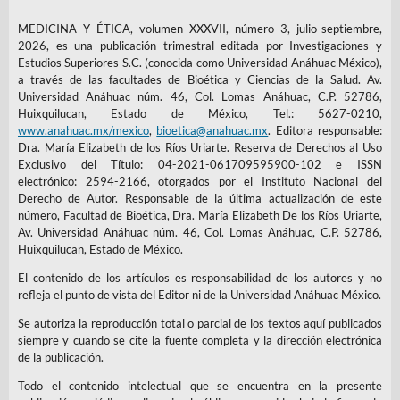
MEDICINA Y ÉTICA, volumen XXXVII, número 3, julio-septiembre,
2026, es una publicación trimestral editada por Investigaciones y
Estudios Superiores S.C. (conocida como Universidad Anáhuac México),
a través de las facultades de Bioética y Ciencias de la Salud. Av.
Universidad Anáhuac núm. 46, Col. Lomas Anáhuac, C.P. 52786,
Huixquilucan, Estado de México, Tel.: 5627-0210,
www.anahuac.mx/mexico
,
bioetica@anahuac.mx
. Editora responsable:
Dra. María Elizabeth de los Ríos Uriarte. Reserva de Derechos al Uso
Exclusivo del Título: 04-2021-061709595900-102 e ISSN
electrónico: 2594-2166, otorgados por el Instituto Nacional del
Derecho de Autor. Responsable de la última actualización de este
número, Facultad de Bioética, Dra. María Elizabeth De los Ríos Uriarte,
Av. Universidad Anáhuac núm. 46, Col. Lomas Anáhuac, C.P. 52786,
Huixquilucan, Estado de México.
El contenido de los artículos es responsabilidad de los autores y no
refleja el punto de vista del Editor ni de la Universidad Anáhuac México.
Se autoriza la reproducción total o parcial de los textos aquí publicados
siempre y cuando se cite la fuente completa y la dirección electrónica
de la publicación.
Todo el contenido intelectual que se encuentra en la presente