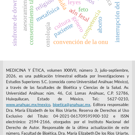
interrupción del embarazo
consentimiento tácito
asesoramiento
religión
leyes
síndrome de down
metafísica
feto
adn fetal
competencia
género
cultura
aborto
paciente
ontología
convención de la onu
MEDICINA Y ÉTICA, volumen XXXVII, número 3, julio-septiembre,
2026, es una publicación trimestral editada por Investigaciones y
Estudios Superiores S.C. (conocida como Universidad Anáhuac México),
a través de las facultades de Bioética y Ciencias de la Salud. Av.
Universidad Anáhuac núm. 46, Col. Lomas Anáhuac, C.P. 52786,
Huixquilucan, Estado de México, Tel.: 5627-0210,
www.anahuac.mx/mexico
,
bioetica@anahuac.mx
. Editora responsable:
Dra. María Elizabeth de los Ríos Uriarte. Reserva de Derechos al Uso
Exclusivo del Título: 04-2021-061709595900-102 e ISSN
electrónico: 2594-2166, otorgados por el Instituto Nacional del
Derecho de Autor. Responsable de la última actualización de este
número, Facultad de Bioética, Dra. María Elizabeth De los Ríos Uriarte,