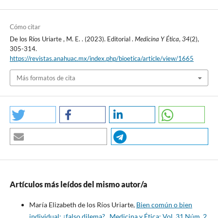
Cómo citar
De los Ríos Uriarte , M. E. . (2023). Editorial .
Medicina Y Ética
,
34
(2),
305-314.
https://revistas.anahuac.mx/index.php/bioetica/article/view/1665
Más formatos de cita
Artículos más leídos del mismo autor/a
María Elizabeth de los Ríos Uriarte,
Bien común o bien
individual: ¿falso dilema?
,
Medicina y Ética: Vol. 31 Núm. 2