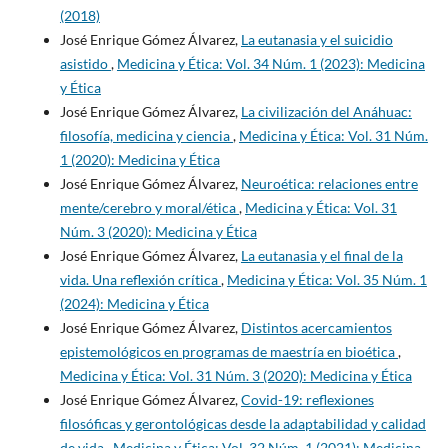
(2018)
José Enrique Gómez Álvarez,
La eutanasia y el suicidio
asistido
,
Medicina y Ética: Vol. 34 Núm. 1 (2023): Medicina
y Ética
José Enrique Gómez Álvarez,
La civilización del Anáhuac:
filosofía, medicina y ciencia
,
Medicina y Ética: Vol. 31 Núm.
1 (2020): Medicina y Ética
José Enrique Gómez Álvarez,
Neuroética: relaciones entre
mente/cerebro y moral/ética
,
Medicina y Ética: Vol. 31
Núm. 3 (2020): Medicina y Ética
José Enrique Gómez Álvarez,
La eutanasia y el final de la
vida. Una reflexión crítica
,
Medicina y Ética: Vol. 35 Núm. 1
(2024): Medicina y Ética
José Enrique Gómez Álvarez,
Distintos acercamientos
epistemológicos en programas de maestría en bioética
,
Medicina y Ética: Vol. 31 Núm. 3 (2020): Medicina y Ética
José Enrique Gómez Álvarez,
Covid-19: reflexiones
filosóficas y gerontológicas desde la adaptabilidad y calidad
de vida
,
Medicina y Ética: Vol. 32 Núm. 1 (2021): Medicina