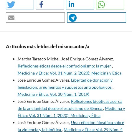
Artículos más leídos del mismo autor/a
Martha Tarasco Michel, José Enrique Gómez Álvarez,
Reflexiones éticas desde el confucionismo: la mujer
,
Medicina y Ética: Vol. 31 Núm. 2 (2020): Medicina y Ética
José Enrique Gómez Álvarez,
Libertad de donación y
legislación: argumentos y supuestos antropológicos
,
Medicina y Ética: Vol. 30 Núm. 1 (2019)
José Enrique Gómez Álvarez,
Reflexiones bioéticas acerca
de la ancianidad desde el estoicismo de Séneca
,
Medicina y
Ética: Vol. 31 Núm. 1 (2020): Medicina y Ética
José Enrique Gómez Álvarez,
Una reflexión filosófica sobre
la violencia y la bioética
,
Medicina y Ética: Vol. 29 Núm. 4