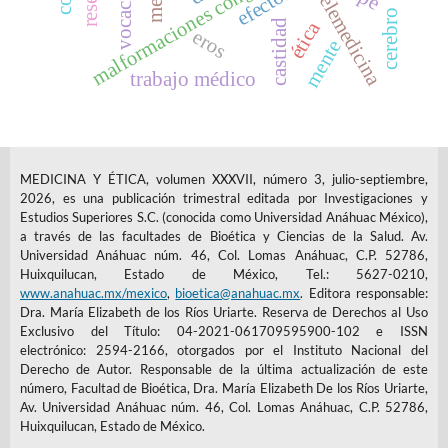
malformaciones congénitas
vocación
reseña
telemedicina
cerebro
ética
castidad
eros
mente
trabajo médico
MEDICINA Y ÉTICA, volumen XXXVII, número 3, julio-septiembre,
2026, es una publicación trimestral editada por Investigaciones y
Estudios Superiores S.C. (conocida como Universidad Anáhuac México),
a través de las facultades de Bioética y Ciencias de la Salud. Av.
Universidad Anáhuac núm. 46, Col. Lomas Anáhuac, C.P. 52786,
Huixquilucan, Estado de México, Tel.: 5627-0210,
www.anahuac.mx/mexico
,
bioetica@anahuac.mx
. Editora responsable:
Dra. María Elizabeth de los Ríos Uriarte. Reserva de Derechos al Uso
Exclusivo del Título: 04-2021-061709595900-102 e ISSN
electrónico: 2594-2166, otorgados por el Instituto Nacional del
Derecho de Autor. Responsable de la última actualización de este
número, Facultad de Bioética, Dra. María Elizabeth De los Ríos Uriarte,
Av. Universidad Anáhuac núm. 46, Col. Lomas Anáhuac, C.P. 52786,
Huixquilucan, Estado de México.