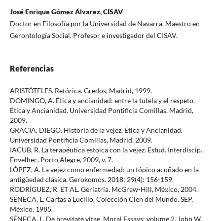
José Enrique Gómez Álvarez, CISAV
Doctor en Filosofía por la Universidad de Navarra. Maestro en
Gerontología Social. Profesor e investigador del CISAV.
Referencias
ARISTÓTELES. Retórica. Gredos, Madrid, 1999.
DOMINGO, A. Ética y ancianidad: entre la tutela y el respeto.
Ética y Ancianidad. Universidad Pontificia Comillas, Madrid,
2009.
GRACIA, DIEGO. Historia de la vejez. Ética y Ancianidad.
Universidad Pontificia Comillas, Madrid, 2009.
IACUB, R. La terapéutica estoica con la vejez. Estud. Interdiscip.
Envelhec. Porto Alegre, 2009, v. 7.
LÓPEZ, A. La vejez como enfermedad: un tópico acuñado en la
antigüedad clásica. Gerokomos. 2018; 29(4): 156-159.
RODRÍGUEZ, R. ET AL. Geriatría. McGraw-Hill, México, 2004.
SÉNECA, L. Cartas a Lucilio. Colección Cien del Mundo. SEP,
México, 1985.
SÉNECA, L. De brevitate vitae. Moral Essays: volume 2. John W.