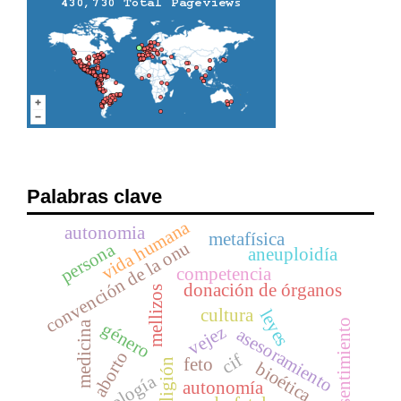
Palabras clave
vida humana
autonomia
metafísica
convención de la onu
persona
aneuploidía
competencia
donación de órganos
mellizos
cultura
leyes
consentimiento
medicina
género
vejez
asesoramiento
aborto
cif
feto
religión
bioética
ontología
autonomía