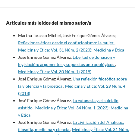
Artículos más leídos del mismo autor/a
Martha Tarasco Michel, José Enrique Gómez Álvarez,
Reflexiones éticas desde el confucionismo: la mujer
,
Medicina y Ética: Vol. 31 Núm. 2 (2020): Medicina y Ética
José Enrique Gómez Álvarez,
Libertad de donación y
legislación: argumentos y supuestos antropológicos
,
Medicina y Ética: Vol. 30 Núm. 1 (2019)
José Enrique Gómez Álvarez,
Una reflexión filosófica sobre
la violencia y la bioética
,
Medicina y Ética: Vol. 29 Núm. 4
(2018)
José Enrique Gómez Álvarez,
La eutanasia y el suicidio
asistido
,
Medicina y Ética: Vol. 34 Núm. 1 (2023): Medicina
y Ética
José Enrique Gómez Álvarez,
La civilización del Anáhuac:
filosofía, medicina y ciencia
,
Medicina y Ética: Vol. 31 Núm.