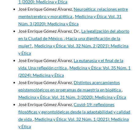
1 (2020): Medicina y Ética
José Enrique Gómez Álvarez,
Neuroética: relaciones entre
mente/cerebro y moral/ética
,
Medicina y Ética: Vol. 31
Núm. 3 (2020): Medicina y Ética
José Enrique Gómez Álvarez, Dr.,
La legalización del aborto
en la Ciudad de México. ¿Hacia una dignificación de la
mujer?
,
Medicina y Ética: Vol. 32 Núm. 2 (2021): Medicina
y Ética
José Enrique Gómez Álvarez,
La eutanasia y el final de la
vida. Una reflexión crítica
,
Medicina y Ética: Vol. 35 Núm. 1
(2024): Medicina y Ética
José Enrique Gómez Álvarez,
Distintos acercamientos
epistemológicos en programas de maestría en bioética
,
Medicina y Ética: Vol. 31 Núm. 3 (2020): Medicina y Ética
José Enrique Gómez Álvarez,
Covid-19: reflexiones
filosóficas y gerontológicas desde la adaptabilidad y calidad
de vida
,
Medicina y Ética: Vol. 32 Núm. 1 (2021): Medicina
y Ética