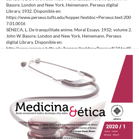
Basore. London and New York. Heinemann. Perseus digital
Library, 1932. Disponible en:
https://www.perseus.tufts.edu/hopper/textdoc=Perseus:text:200
7.01.0016
SÉNECA, L. De tranquilitate anime. Moral Essays. 1932; volume 2.
John W. Basore. London and New York. Heinemann. Perseus
digital Library. Disponible en:
http://www.perseus.tufts.edu/hopper/textdoc=Perseus%3Atext%
3A2007.01.0021%3Abook%3D9%3Achapter%3D2
SÉNECA, L. Tratados filosóficos. Porrúa, México, 2016.